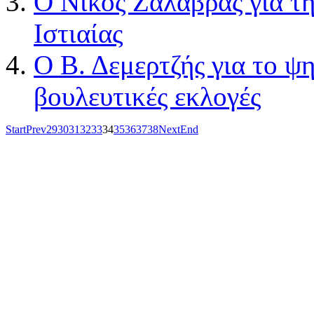
Ο Νίκος Ζαλάβρας για τη
Ιστιαίας
Ο Β. Δεμερτζής για το ψ
βουλευτικές εκλογές
Start
Prev
29
30
31
32
33
34
35
36
37
38
Next
End