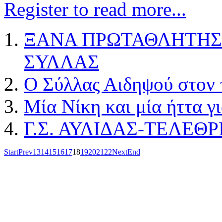
Register to read more...
ΞΑΝΑ ΠΡΩΤΑΘΛΗΤΗΣ Ν
ΣΥΛΛΑΣ
O Σύλλας Αιδηψού στον
Μία Νίκη και μία ήττα γ
Γ.Σ. ΑΥΛΙΔΑΣ-ΤΕΛΕΘΡ
Start
Prev
13
14
15
16
17
18
19
20
21
22
Next
End