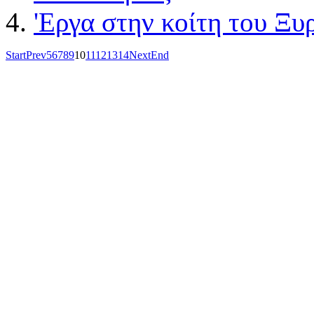
'Εργα στην κοίτη του Ξυ
Start
Prev
5
6
7
8
9
10
11
12
13
14
Next
End