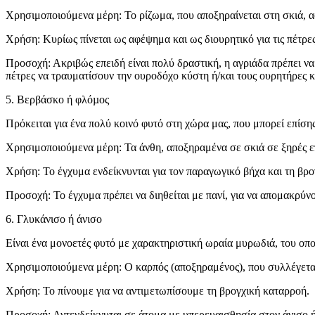
Χρησιμοποιούμενα μέρη: Το ρίζωμα, που αποξηραίνεται στη σκιά, 
Χρήση: Κυρίως πίνεται ως αφέψημα και ως διουρητικό για τις πέτρε
Προσοχή: Ακριβώς επειδή είναι πολύ δραστική, η αγριάδα πρέπει ν
πέτρες να τραυματίσουν την ουροδόχο κύστη ή/και τους ουρητήρες κ
5. Βερβάσκο ή φλόµος
Πρόκειται για ένα πολύ κοινό φυτό στη χώρα μας, που μπορεί επίση
Χρησιμοποιούμενα μέρη: Τα άνθη, αποξηραμένα σε σκιά σε ξηρές επ
Χρήση: Το έγχυμα ενδείκνυνται για τον παραγωγικό βήχα και τη βρο
Προσοχή: Το έγχυμα πρέπει να διηθείται με πανί, για να απομακρύνον
6. Γλυκάνισο ή άνισο
Είναι ένα μονοετές φυτό με χαρακτηριστική ωραία μυρωδιά, του οποί
Χρησιμοποιούμενα μέρη: Ο καρπός (αποξηραμένος), που συλλέγεται
Χρήση: Το πίνουμε για να αντιμετωπίσουμε τη βρογχική καταρροή.
Προσοχή: Αντενδείκνυται σε άτομα με υπερευαισθησία στον άνισο ή 