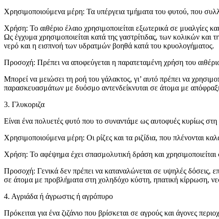
Χρησιμοποιούμενα μέρη: Τα υπέργεια τμήματα του φυτού, που συλλέ
Χρήση: Το αιθέριο έλαιο χρησιμοποιείται εξωτερικά σε μυαλγίες κ
Ως έγχυμα χρησιμοποιείται κατά της γαστρίτιδας, των κολικών και 
νερό και η εισπνοή των υδρατμών βοηθά κατά του κρυολογήματος.
Προσοχή: Πρέπει να αποφεύγεται η παρατεταμένη χρήση του αιθέριου
Μπορεί να μειώσει τη ροή του γάλακτος, γι’ αυτό πρέπει να χρησιμ
παρασκευασμάτων με δυόσμο αντενδείκνυται σε άτομα με απόφραξη
3. Γλυκοριζα
Είναι ένα πολυετές φυτό που το συναντάμε ως αυτοφυές κυρίως στη
Χρησιμοποιούμενα μέρη: Οι ρίζες και τα ριζίδια, που πλένονται καλ
Χρήση: Το αφέψημα έχει σπασμολυτική δράση και χρησιμοποιείται σ
Προσοχή: Γενικά δεν πρέπει να καταναλώνεται σε υψηλές δόσεις, ε
σε άτομα με προβλήματα στη χοληδόχο κύστη, ηπατική κίρρωση, νε
4. Αγριάδα ή άγρωστις ή αγρόπυρο
Πρόκειται για ένα ζιζάνιο που βρίσκεται σε αγρούς και άγονες περι