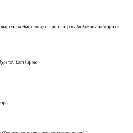
ραιωμένο, καθώς υπάρχει περίπτωση εάν διαλυθούν απότομα οι
χρι τον Σεπτέμβριο.
ειρές.
(δερματικές, αναπνευστικές, γαστρεντερικές).