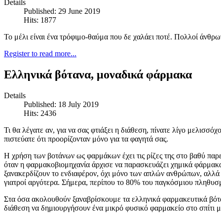
Details
Published: 29 June 2019
Hits: 1877
Το μέλι είναι ένα τρόφιμο-θαύμα που δε χαλάει ποτέ. Πολλοί άνθρω
Register to read more...
Ελληνικά βότανα, μοναδικά φάρμακα
Details
Published: 18 July 2019
Hits: 2436
Τι θα λέγατε αν, για να σας φτιάξει η διάθεση, πίνατε λίγο μελισσό
πιστεύατε ότι προορίζονταν μόνο για τα φαγητά σας.
Η χρήση των βοτάνων ως φαρμάκων έχει τις ρίζες της στο βαθύ παρ
όταν η φαρμακοβιομηχανία άρχισε να παρασκευάζει χημικά φάρμακα γ
ξανακερδίζουν το ενδιαφέρον, όχι μόνο των απλών ανθρώπων, αλλά κ
γιατροί αργότερα. Σήμερα, περίπου το 80% του παγκόσμιου πληθυσ
Στα όσα ακολουθούν ξαναβρίσκουμε τα ελληνικά φαρμακευτικά βόταν
διάθεση να δημιουργήσουν ένα μικρό φυσικό φαρμακείο στο σπίτι μα