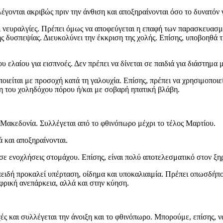
γονται ακριβώς πριν την άνθιση και αποξηραίνονται όσο το δυνατόν
αι νευραλγίες. Πρέπει όμως να αποφεύγεται η επαφή των παρασκευασμ
της δυσπεψίας. Διευκολύνει την έκκριση της χολής. Επίσης, υποβοηθά
 ελαίου για εισπνοές. Δεν πρέπει να δίνεται σε παιδιά για διάστημα
οποιείται με προσοχή κατά τη γαλουχία. Επίσης, πρέπει να χρησιμοπο
 του χοληδόχου πόρου ή/και με σοβαρή ηπατική βλάβη.
 Μακεδονία. Συλλέγεται από το φθινόπωρο μέχρι το τέλος Μαρτίου.
ά και αποξηραίνονται.
ε ενοχλήσεις στομάχου. Επίσης, είναι πολύ αποτελεσματικό στον ξη
πειδή προκαλεί υπέρταση, οίδημα και υποκαλιαιμία. Πρέπει οπωσδήποτ
φρική ανεπάρκεια, αλλά και στην κύηση.
οχές και συλλέγεται την άνοιξη και το φθινόπωρο. Μπορούμε, επίσης, 