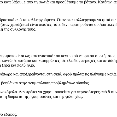
 κατεβάζουμε από τη φωτιά και προσθέτουμε το βότανο. Κατόπιν, αφή
 δραστικά από τα καλλιεργούμενα. Όταν στα καλλιεργούμενα φυτά οι π
(όταν χρειάζεται) είναι σωστές, τότε δεν παρατηρούνται ουσιαστικές
μή της συλλογής τους.
ρησιμοποιείται ως κατευναστικό του κεντρικού νευρικού συστήματος.
κοντά σε ποτάμια και καταρράκτες, σε ελώδεις περιοχές και σε δάση
 ξηρά και πολύ ήλιο.
ινόπωρο και αποξηραίνονται στη σκιά, αφού πρώτα τις πλύνουμε καλά.
ά βοηθά και στην αντιμετώπιση προβλημάτων αϋπνίας.
οκέφαλο. Δεν πρέπει να χρησιμοποιείται για περισσότερες από 8 συνε
 τη διάρκεια της εγκυμοσύνης και της γαλουχίας.
νό έδαφος.