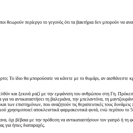
ποι θεωρούν περίεργο το γεγονός ότι τα βακτήρια δεν μπορούν να αν
χορτο; Το ίδιο θα μπορούσατε να κάνετε με το θυμάρι, αν αισθάνεστε 
ελθόν και ξεκινά μαζί με την εμφάνιση του ανθρώπου στη Γη. Πρόκειτ
ια να αντικαταστήσει τη βαλεριάνα, την μπελαντόνα, τη μαντζουράνα
αι των επιστημόνων, που αναζητούν τις θεραπευτικές τους δυνάμεις π
μού χρησιμοποιεί αποκλειστικά φαρμακευτικά φυτά, ενώ περίπου το
α, όχι βέβαια με την πρόθεση να αντικαταστήσουν τον γιατρό ή τη φ
ς για ήπιες διαταραχές.