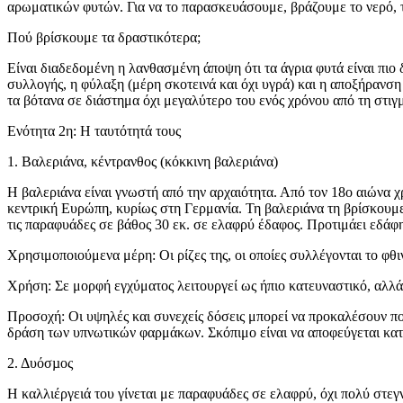
αρωματικών φυτών. Για να το παρασκευάσουμε, βράζουμε το νερό, το
Πού βρίσκουμε τα δραστικότερα;
Είναι διαδεδομένη η λανθασμένη άποψη ότι τα άγρια φυτά είναι πιο
συλλογής, η φύλαξη (μέρη σκοτεινά και όχι υγρά) και η αποξήρανση 
τα βότανα σε διάστημα όχι μεγαλύτερο του ενός χρόνου από τη στιγ
Ενότητα 2η: Η ταυτότητά τους
1. Βαλεριάνα, κέντρανθος (κόκκινη βαλεριάνα)
Η βαλεριάνα είναι γνωστή από την αρχαιότητα. Από τον 18ο αιώνα χ
κεντρική Ευρώπη, κυρίως στη Γερμανία. Τη βαλεριάνα τη βρίσκουμε 
τις παραφυάδες σε βάθος 30 εκ. σε ελαφρύ έδαφος. Προτιμάει εδάφη
Χρησιμοποιούμενα μέρη: Οι ρίζες της, οι οποίες συλλέγονται το φθ
Χρήση: Σε μορφή εγχύματος λειτουργεί ως ήπιο κατευναστικό, αλλ
Προσοχή: Οι υψηλές και συνεχείς δόσεις μπορεί να προκαλέσουν πον
δράση των υπνωτικών φαρμάκων. Σκόπιμο είναι να αποφεύγεται κατά
2. Δυόσµος
Η καλλιέργειά του γίνεται με παραφυάδες σε ελαφρύ, όχι πολύ στεγ