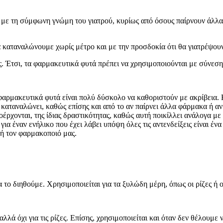
 με τη σύμφωνη γνώμη του γιατρού, κυρίως από όσους παίρνουν άλλα
 καταναλώνουμε χωρίς μέτρο και με την προσδοκία ότι θα γιατρέψουν 
ές. Έτσι, τα φαρμακευτικά φυτά πρέπει να χρησιμοποιούνται με σύνεσ
φαρμακευτικά φυτά είναι πολύ δύσκολο να καθοριστούν με ακρίβεια.
 καταναλώνει, καθώς επίσης και από το αν παίρνει άλλα φάρμακα ή αν
ροέρχονται, της ίδιας δραστικότητας, καθώς αυτή ποικίλλει ανάλογα μ
ια έναν ενήλικο που έχει λάβει υπόψη όλες τις αντενδείξεις είναι έ
 ή τον φαρμακοποιό μας.
α το διηθούμε. Χρησιμοποιείται για τα ξυλώδη μέρη, όπως οι ρίζες ή ο
 αλλά όχι για τις ρίζες. Επίσης, χρησιμοποιείται και όταν δεν θέλουμε