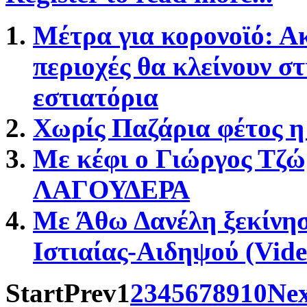
Μέτρα για κορονοϊό: Α
περιοχές θα κλείνουν στ
εστιατόρια
Χωρίς Παζάρια φέτος η
Με κέφι ο Γιώργος Τζώ
ΛΑΓΟΥΔΕΡΑ
Με Άθω Δανέλη ξεκίνησ
Ιστιαίας-Αιδηψού (Vide
Start
Prev
1
2
3
4
5
6
7
8
9
10
Ne