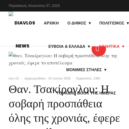
Παρασκευή,
Αύγουστος
07,
2026
ΑΡΧΙΚΗ
Ο ΔΗΜΟΣ
ΠΟΛΙΤΙΣΜΟΣ
ΕΥΒΟΙΑ & ΕΛΛΑΔΑ
ΑΘΛΗΤΙΚΑ
ΜΟΝΙΜΕΣ ΣΤΗΛΕΣ
Ιουν.01
Δημιουργήθηκε : 01 Ιουνίου 2026
Εμφανίσεις: 1382
Θαν. Τσακίρογλου: Η
TO AUDIO BOOK ΤΗΣ ΗΜΈΡΑΣ
σοβαρή προσπάθεια
όλης της χρονιάς, έφερε