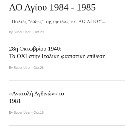
ΑΟ Αγίου 1984 - 1985
Παλιές "δόξες" της ομάδας τοτ ΑΟ ΑΓΙΟΥ....
By Super User - Οκτ.29
28η Οκτωβρίου 1940:
Το ΟΧΙ στην Ιταλική φασιστική επίθεση
By Super User - Οκτ.28
«Ανατολή Αγδινών» το
1981
By Super User - Οκτ.18