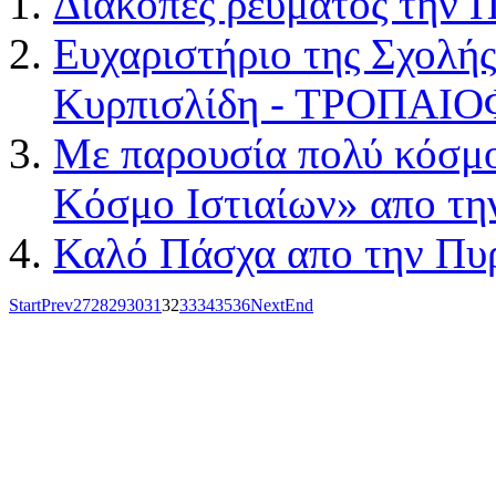
Διακοπές ρεύματος την 
Ευχαριστήριο της Σχολή
Κυρπισλίδη - ΤΡΟΠΑΙ
Με παρουσία πολύ κόσμο
Κόσμο Ιστιαίων» απο τη
Καλό Πάσχα απο την Πυ
Start
Prev
27
28
29
30
31
32
33
34
35
36
Next
End