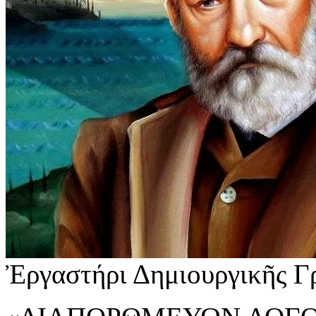
Ἐργαστήρι Δημιουργικῆς Γ