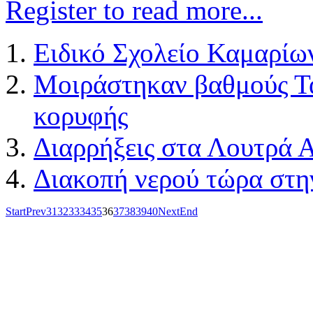
Register to read more...
Ειδικό Σχολείο Καμαρίω
Μοιράστηκαν βαθμούς Τα
κορυφής
Διαρρήξεις στα Λουτρά 
Διακοπή νερού τώρα στην
Start
Prev
31
32
33
34
35
36
37
38
39
40
Next
End