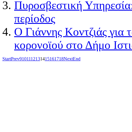
Πυροσβεστική Υπηρεσία:
περίοδος
Ο Γιάννης Κοντζιάς για 
κορονοϊού στο Δήμο Ιστ
Start
Prev
9
10
11
12
13
14
15
16
17
18
Next
End