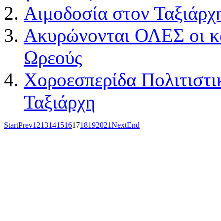
Αιμοδοσία στον Ταξιάρχ
Ακυρώνονται ΟΛΕΣ οι κα
Ωρεούς
Χοροεσπερίδα Πολιτιστι
Ταξιάρχη
Start
Prev
12
13
14
15
16
17
18
19
20
21
Next
End