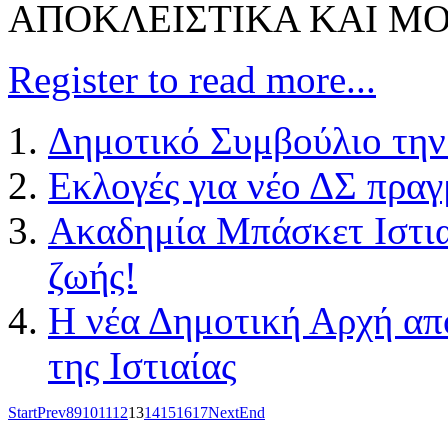
ΑΠΟΚΛΕΙΣΤΙΚΑ ΚΑΙ Μ
Register to read more...
Δημοτικό Συμβούλιο την
Εκλογές για νέο ΔΣ πρα
Ακαδημία Μπάσκετ Ιστια
ζωής!
H νέα Δημοτική Αρχή απ
της Ιστιαίας
Start
Prev
8
9
10
11
12
13
14
15
16
17
Next
End