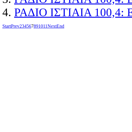
ΡΑΔΙΟ ΙΣΤΙΑΙΑ 100,4: 
Start
Prev
2
3
4
5
6
7
8
9
10
11
Next
End