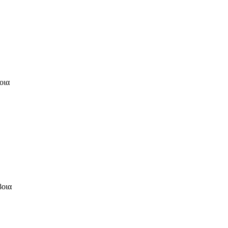
οια
βοια