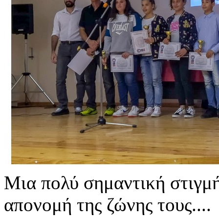
Μια πολύ σημαντική στιγμή
απονομή της ζώνης τους....