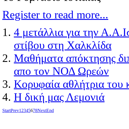
Register to read more...
4 μετάλλια για την Α.Α.Ι
στίβου στη Xαλκλίδα
Μαθήματα απόκτησης δι
απο τον ΝΟΔ Ωρεών
Κορυφαία αθλήτρια του
H δική μας Λεμονιά
Start
Prev
1
2
3
4
5
6
7
8
Next
End