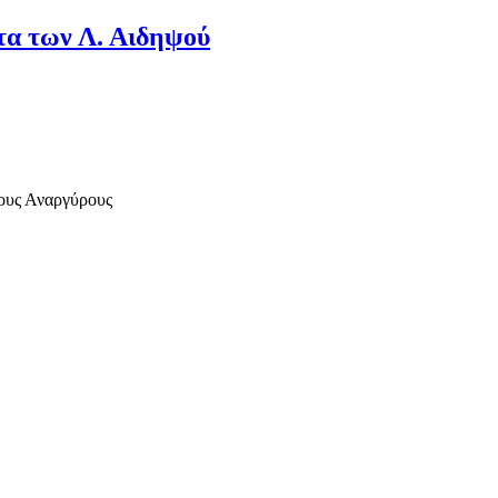
τα των Λ. Αιδηψού
ίους Αναργύρους