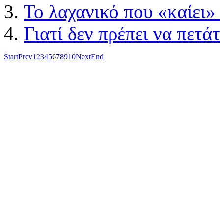
Το λαχανικό που «καίει»
Γιατί δεν πρέπει να πετά
Start
Prev
1
2
3
4
5
6
7
8
9
10
Next
End