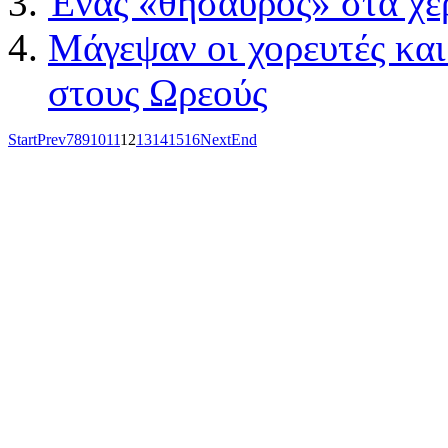
Ένας «θησαυρός» στα χέ
Μάγεψαν οι χορευτές και 
στους Ωρεούς
Start
Prev
7
8
9
10
11
12
13
14
15
16
Next
End