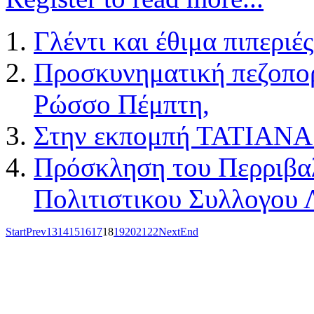
Γλέντι και έθιμα πιπερι
Προσκυνηματική πεζοπορ
Ρώσσο Πέμπτη,
Στην εκπομπή ΤΑΤΙΑΝ
Πρόσκληση του Περριβα
Πολιτιστικου Συλλογου 
Start
Prev
13
14
15
16
17
18
19
20
21
22
Next
End