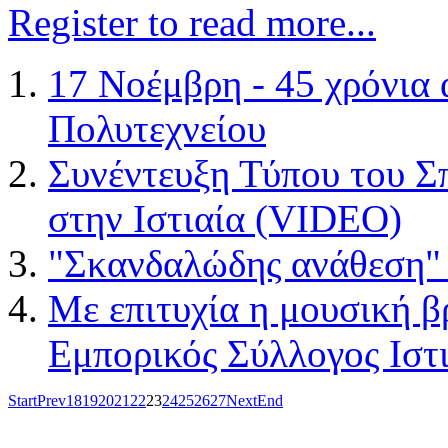
Register to read more...
17 Νοέμβρη - 45 χρόνια 
Πολυτεχνείου
Συνέντευξη Τύπου του 
στην Ιστιαία (VIDEO)
"Σκανδαλώδης ανάθεση" 
Με επιτυχία η μουσική β
Εμπορικός Σύλλογος Ιστι
Start
Prev
18
19
20
21
22
23
24
25
26
27
Next
End