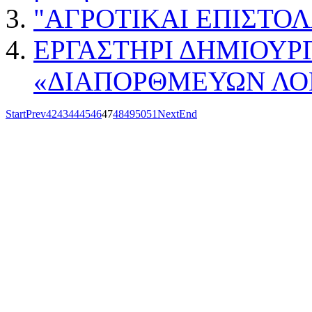
"ΑΓΡΟΤΙΚΑΙ ΕΠΙΣΤΟΛΑΙ
EΡΓΑΣΤΗΡΙ ΔΗΜΙΟΥΡ
«ΔΙΑΠΟΡΘΜΕΥΩΝ ΛΟ
Start
Prev
42
43
44
45
46
47
48
49
50
51
Next
End