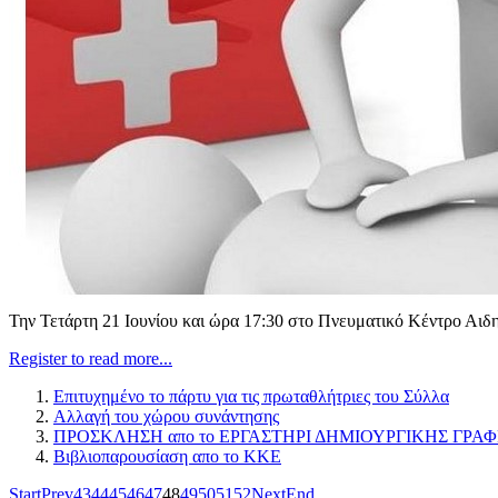
Την Τετάρτη 21 Ιουνίου και ώρα 17:30 στο Πνευματικό Κέντρο Αιδ
Register to read more...
Επιτυχημένο το πάρτυ για τις πρωταθλήτριες του Σύλλα
Αλλαγή του χώρου συνάντησης
ΠΡΟΣΚΛΗΣΗ απο το EΡΓΑΣΤΗΡΙ ΔΗΜΙΟΥΡΓΙΚΗΣ ΓΡΑ
Βιβλιοπαρουσίαση απο το ΚΚΕ
Start
Prev
43
44
45
46
47
48
49
50
51
52
Next
End