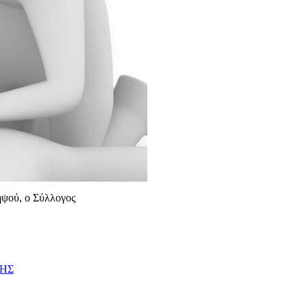
ηψού, ο Σύλλογος
ΦΗΣ