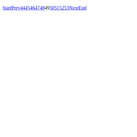
Start
Prev
44
45
46
47
48
49
50
51
52
53
Next
End