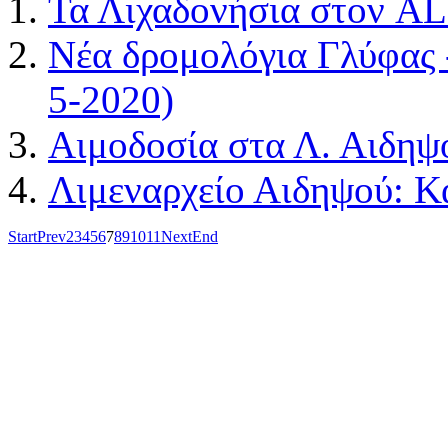
Τα Λιχαδονήσια στον 
Νέα δρομολόγια Γλύφας 
5-2020)
Αιμοδοσία στα Λ. Αιδηψο
Λιμεναρχείο Αιδηψού: Κ
Start
Prev
2
3
4
5
6
7
8
9
10
11
Next
End