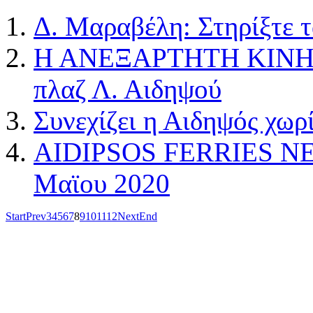
Δ. Μαραβέλη: Στηρίξτε 
Η ΑΝΕΞΑΡΤΗΤΗ ΚΙΝΗΣΗ
πλαζ Λ. Αιδηψού
Συνεχίζει η Αιδηψός χωρ
AIDIPSOS FERRIES NE: 
Μαϊου 2020
Start
Prev
3
4
5
6
7
8
9
10
11
12
Next
End