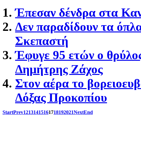
Έπεσαν δένδρα στα Κα
Δεν παραδίδουν τα όπλα
Σκεπαστή
Έφυγε 95 ετών ο θρύλο
Δημήτρης Ζάχος
Στον αέρα το βορειοευβ
Δόξας Προκοπίου
Start
Prev
12
13
14
15
16
17
18
19
20
21
Next
End