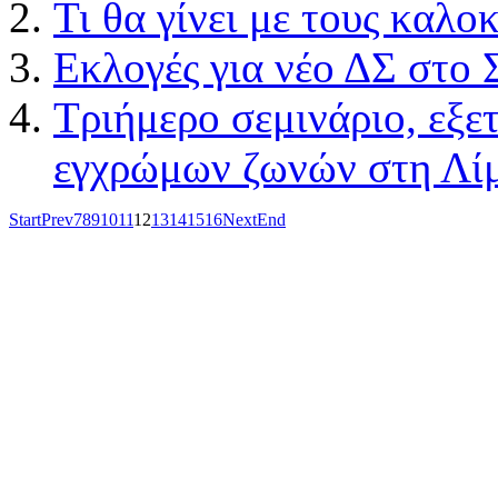
Τι θα γίνει με τους καλ
Εκλογές για νέο ΔΣ στ
Τριήμερο σεμινάριο, εξε
εγχρώμων ζωνών στη Λί
Start
Prev
7
8
9
10
11
12
13
14
15
16
Next
End