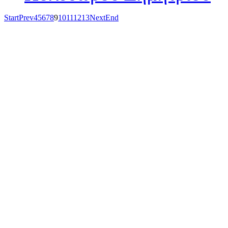
Start
Prev
4
5
6
7
8
9
10
11
12
13
Next
End