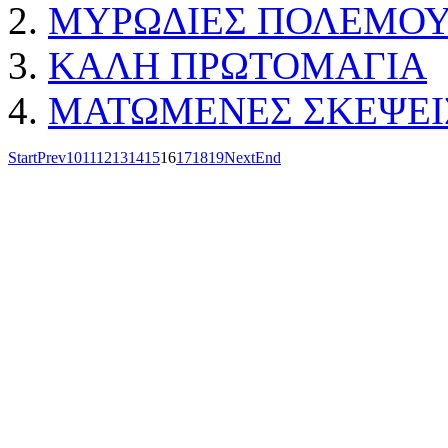
ΜΥΡΩΔΙΕΣ ΠΟΛΕΜΟ
ΚΑΛΗ ΠΡΩΤΟΜΑΓΙΑ
ΜΑΤΩΜΕΝΕΣ ΣΚΕΨΕΙ
Start
Prev
10
11
12
13
14
15
16
17
18
19
Next
End