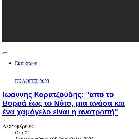
Εκτύπωση
ΕΚΛΟΓΕΣ 2023
Ιωάννης Καρατζούδης: "απο το
Βορρά έως το Νότο, μια ανάσα και
ένα χαμόγελο είναι η ανατροπή"
Λεπτομέρειες
Οκτ.05
Δημιουργήθηκε : 05 Οκτωβρίου 2023