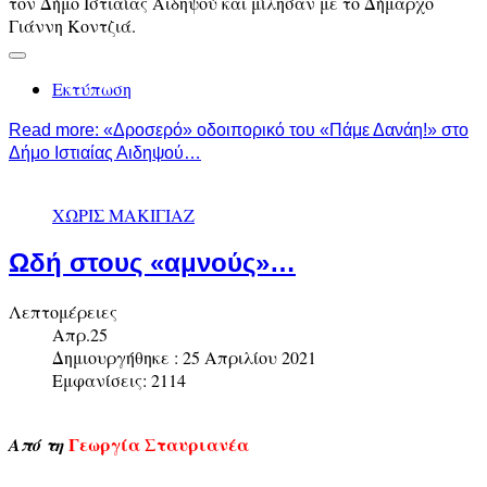
τον Δήμο Ιστιαίας Αιδηψού και μίλησαν με το Δήμαρχο
Γιάννη Κοντζιά.
Εκτύπωση
Read more: «Δροσερό» οδοιπορικό του «Πάμε Δανάη!» στο
Δήμο Ιστιαίας Αιδηψού…
ΧΩΡΙΣ ΜΑΚΙΓΙΑΖ
Ωδή στους «αμνούς»…
Λεπτομέρειες
Απρ.25
Δημιουργήθηκε : 25 Απριλίου 2021
Εμφανίσεις: 2114
Γεωργία Σταυριανέα
Από τη