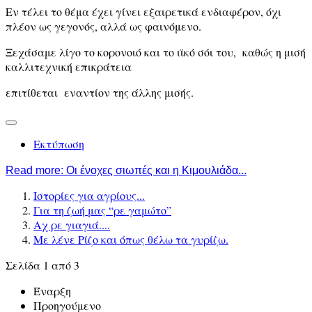
Εν τέλει το θέμα έχει γίνει εξαιρετικά ενδιαφέρον, όχι
πλέον ως γεγονός, αλλά ως φαινόμενο.
Ξεχάσαμε λίγο το κορονοιό και το ιϊκό σόι του, καθώς η μισή
καλλιτεχνική επικράτεια
επιτίθεται εναντίον της άλλης μισής.
Εκτύπωση
Read more: Οι ένοχες σιωπές και η Κιμουλιάδα...
Ιστορίες για αγρίους...
Για τη ζωή μας “ρε γαμώτο”
Αχ ρε γιαγιά....
Με λένε Ρίζο και όπως θέλω τα γυρίζω.
Σελίδα 1 από 3
Έναρξη
Προηγούμενο