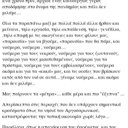
Ένα χρόνο πριν, άρχισε ένας καινούργιος γύρος
αποδόμησης στο όνομα της πανδημίας και πάλι δεν
μιλάμε…
Όλα τα παραπάνω μαζί με πολλά πολλά άλλα ήρθαν και
μείνανε, τηλε-εργασία, τηλε-εκπαίδευση, τηλε- γενέθλια,
,τηλε-επαφή με τις οικογένειες και τους φίλους μας,
«παρουσία» για να βγούμε, «παρουσία» που θα πάμε, και
νούμερα, νούμερα , νούμερα…
νούμερα για τους νεκρούς, νούμερα για τους ζωντανούς,
νούμερα για τους μισοπεθαμένους, νούμερα για τα
πρόστιμα, νούμερα για τους εμβολιασμένους, νούμερα
ακόμα και για τα «κακά» μας, και τις ουσίες που βρίσκουν
εκτός από τον υιό σε αυτά…γίναμε νούμερα... και ακόμα
και δεν μιλάμε..
Μας παίρνουν τα «μέτρα»… κάθε μέρα και πιο "έξυπνα" ...
Απερίσκεπτα στις περιοχές που δεν υπάρχουν σημαντικά
κρούσματα όπως τα νησιά του Αργοσαρωνικού,
καταστρέφοντας την τοπική οικονομία χωρίς λόγο…
Παράλογα, όπως η απαγόρευση του ψαρέματος ,και του