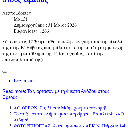
Λεπτομέρειες
Μάι.31
Δημιουργήθηκε : 31 Μαϊος 2026
Εμφανίσεις: 1266
Σήμερα στις 12:30 η ομάδα των Ωρεών γιόρτασε την άνοδό
της στην Β΄ Εύβοιας (και μάλιστα με την πρώτη συμμετοχή
της στο πρωτάθλημα της Γ΄ Κατηγορίας, μετά την
επανασύστασή της).
Εκτύπωση
Read more: Το γιόρτασαν με τη Φιέστα Ανόδου στους
Ωρεούς
ΑΟ ΩΡΕΩΝ: Σις 31 του Μάη έχουμε απονομή!
To ντέρμπι του Δήμου μας: Ατρόμητος Βασιλικών -ΑΟ
Αιδηψός
ΦΩΤΟΡΕΠΟΡΤΑΖ: Αρτεμησιακός - ΑΕΚ Ν. Πύργου 1-4