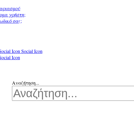
γαριασμού
ομα χρήστη;
ωδικό σας;
Social Icon
Social Icon
Social Icon
Αναζήτηση...