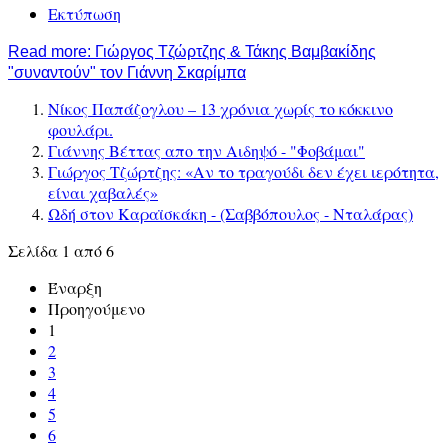
Εκτύπωση
Read more: Γιώργος Τζώρτζης & Τάκης Βαμβακίδης
"συναντούν" τον Γιάννη Σκαρίμπα
Νίκος Παπάζογλου – 13 χρόνια χωρίς το κόκκινο
φουλάρι.
Γιάννης Βέττας απο την Αιδηψό - "Φοβάμαι"
Γιώργος Τζώρτζης: «Αν το τραγούδι δεν έχει ιερότητα,
είναι χαβαλές»
Ωδή στον Καραϊσκάκη - (Σαββόπουλος - Νταλάρας)
Σελίδα 1 από 6
Έναρξη
Προηγούμενο
1
2
3
4
5
6