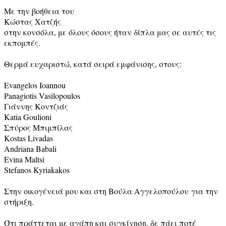
Με την βοήθεια του
Κώστας Χατζής
στην κονσόλα, με όλους όσους ήταν δίπλα μας σε αυτές τις
εκπομπές.
Θερμά ευχαριστώ, κατά σειρά εμφάνισης, στους:
Evangelos Ioannou
Panagiotis Vasilopoulos
Γιάννης Κοντζιάς
Katia Goulioni
Σπύρος Μπιμπίλας
Kostas Livadas
Andriana Babali
Evina Maltsi
Stefanos Kyriakakos
Στην οικογένειά μου και στη Βούλα Αγγελοπούλου για την
στήριξη.
Ότι πράττεται με αγάπη και συγκίνηση, δε πάει ποτέ