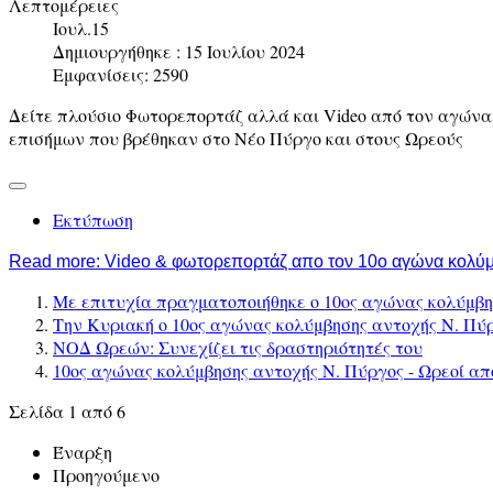
Λεπτομέρειες
Ιουλ.15
Δημιουργήθηκε : 15 Ιουλίου 2024
Εμφανίσεις: 2590
Δείτε πλούσιο Φωτορεπορτάζ αλλά και Video από τον αγώνα
επισήμων που βρέθηκαν στο Νέο Πύργο και στους Ωρεούς
Εκτύπωση
Read more: Video & φωτορεπορτάζ απο τον 10ο αγώνα κολ
Με επιτυχία πραγματοποιήθηκε ο 10ος αγώνας κολύμβη
Την Κυριακή ο 10ος αγώνας κολύμβησης αντοχής Ν. Πύ
ΝΟΔ Ωρεών: Συνεχίζει τις δραστηριότητές του
10ος αγώνας κολύμβησης αντοχής Ν. Πύργος - Ωρεοί α
Σελίδα 1 από 6
Έναρξη
Προηγούμενο