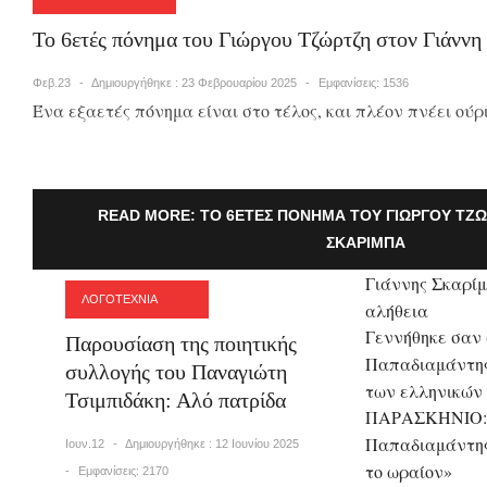
Το 6ετές πόνημα του Γιώργου Τζώρτζη στον Γιάννη
Φεβ.23
Δημιουργήθηκε : 23 Φεβρουαρίου 2025
Εμφανίσεις: 1536
Ένα εξαετές πόνημα είναι στο τέλος, και πλέον πνέει ούρι
READ MORE: ΤΟ 6ΕΤΈΣ ΠΌΝΗΜΑ ΤΟΥ ΓΙΏΡΓΟΥ ΤΖΏ
ΣΚΑΡΊΜΠΑ
Γιάννης Σκαρίμπ
ΛΟΓΟΤΕΧΝΙΑ
αλήθεια
Γεννήθηκε σαν
Παρουσίαση της ποιητικής
Παπαδιαμάντης
συλλογής του Παναγιώτη
των ελληνικών
Τσιμπιδάκη: Αλό πατρίδα
ΠΑΡΑΣΚΗΝΙΟ: 
Παπαδιαμάντης
Ιουν.12
Δημιουργήθηκε : 12 Ιουνίου 2025
το ωραίον»
Εμφανίσεις: 2170