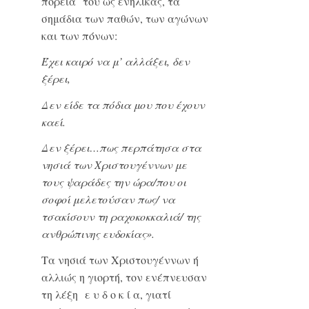
πορεία του ως ενήλικας, τα
σημάδια των παθών, των αγώνων
και των πόνων:
Έχει καιρό να μ’ αλλάξει, δεν
ξέρει,
Δεν είδε τα πόδια μου που έχουν
καεί.
Δεν ξέρει…πως περπάτησα στα
νησιά των Χριστουγέννων με
τους ψαράδες την ώρα/που οι
σοφοί μελετούσαν πως/ να
τσακίσουν τη ραχοκοκκαλιά/ της
ανθρώπινης ευδοκίας».
Τα νησιά των Χριστουγέννων ή
αλλιώς η γιορτή, τον ενέπνευσαν
τη λέξη ε υ δ ο κ ί α, γιατί