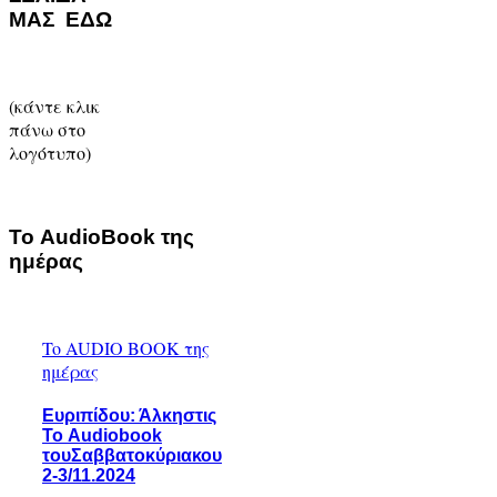
ΜΑΣ ΕΔΩ
(κάντε κλικ
πάνω στο
λογότυπο)
Το AudioBook της
ημέρας
To AUDIO BOOK της
ημέρας
Ευριπίδου: Άλκηστις
Το Audiobook
τουΣαββατοκύριακου
2-3/11.2024