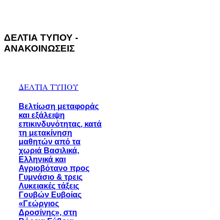
ΔΕΛΤΙΑ ΤΥΠΟΥ -
ΑΝΑΚΟΙΝΩΣΕΙΣ
ΔΕΛΤΙΑ ΤΥΠΟΥ
Βελτίωση μεταφοράς
και εξάλειψη
επικινδυνότητας, κατά
τη μετακίνηση
μαθητών από τα
χωριά Βασιλικά,
Ελληνικά και
Αγριοβότανο προς
Γυμνάσιο & τρεις
Λυκειακές τάξεις
Γουβών Ευβοίας
«Γεώργιος
Δροσίνης», στη