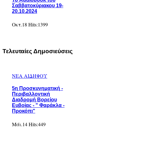
Σαββατοκύριακου 19-
20.10.2024
Οκτ.18
Hits:
1399
Τελευταίες Δημοσιεύσεις
ΝΕΑ ΑΙΔΗΨΟΥ
5η Προσκυνηματική -
Περιβαλλοντική
Διαδρομή Βορείου
Ευβοίας - " Φαράκλα -
Προκόπι"
Μάι.14
Hits:
449