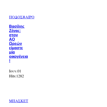
ΠΟΔΟΣΦΑΙΡΟ
Βασίλης
Ζέγας:
στον
ΑΟ
Ωρεών
είμαστε
μία
οικογένεια
!
Ιουν.01
Hits:
1282
ΜΠΑΣΚΕΤ