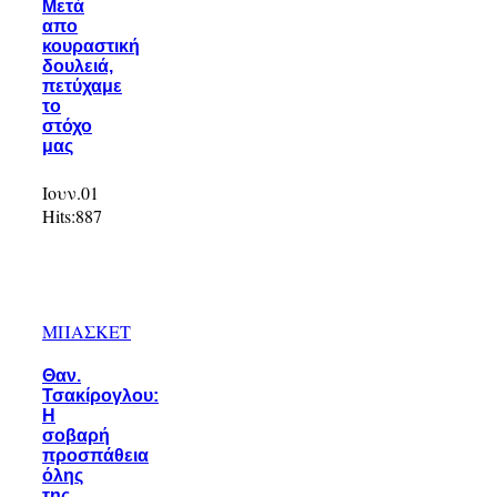
Μετά
απο
κουραστική
δουλειά,
πετύχαμε
το
στόχο
μας
Ιουν.01
Hits:
887
ΜΠΑΣΚΕΤ
Θαν.
Τσακίρογλου:
Η
σοβαρή
προσπάθεια
όλης
της