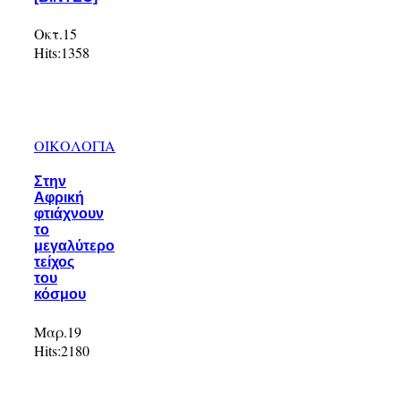
Οκτ.15
Hits:
1358
ΟΙΚΟΛΟΓΙΑ
Στην
Αφρική
φτιάχνουν
το
μεγαλύτερο
τείχος
του
κόσμου
Μαρ.19
Hits:
2180