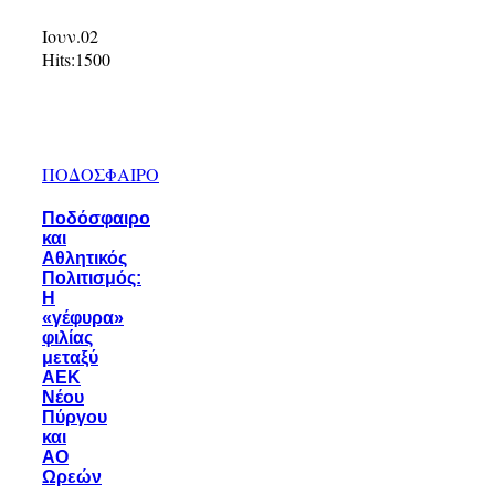
Ιουν.02
Hits:
1500
ΠΟΔΟΣΦΑΙΡΟ
Ποδόσφαιρο
και
Αθλητικός
Πολιτισμός:
Η
«γέφυρα»
φιλίας
μεταξύ
ΑΕΚ
Νέου
Πύργου
και
ΑΟ
Ωρεών