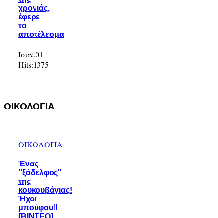
χρονιάς,
έφερε
το
αποτέλεσμα
Ιουν.01
Hits:
1375
ΟΙΚΟΛΟΓΙΑ
ΟΙΚΟΛΟΓΙΑ
Ένας
''ξάδελφος''
της
κουκουβάγιας!
Ήχοι
μπούφου!!
[ΒΙΝΤΕΟ]