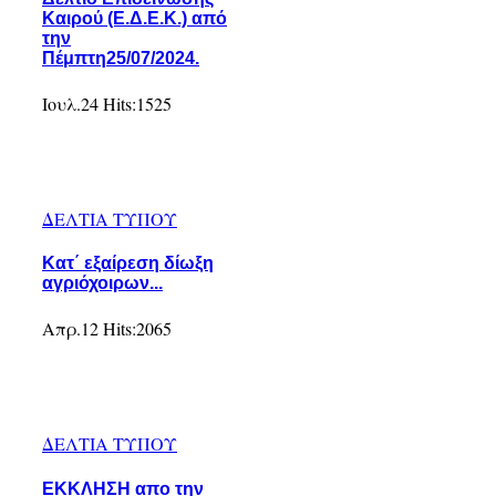
Καιρού (Ε.Δ.Ε.Κ.) από
την
Πέμπτη25/07/2024.
Ιουλ.24
Hits:
1525
ΔΕΛΤΙΑ ΤΥΠΟΥ
Κατ΄ εξαίρεση δίωξη
αγριόχοιρων...
Απρ.12
Hits:
2065
ΔΕΛΤΙΑ ΤΥΠΟΥ
ΕΚΚΛΗΣΗ απο την