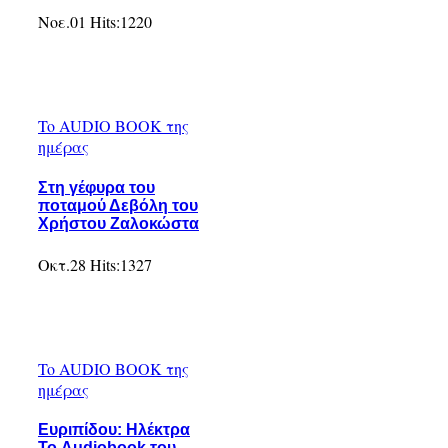
Νοε.01
Hits:
1220
To AUDIO BOOK της
ημέρας
Στη γέφυρα του
ποταμού Δεβόλη του
Χρήστου Ζαλοκώστα
Οκτ.28
Hits:
1327
To AUDIO BOOK της
ημέρας
Ευριπίδου: Ηλέκτρα
Το Audiobook του