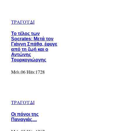
ΤΡΑΓΟΥΔΙ
Το τέλος των
Socrates: Μετά τον
Γιάννη Σπάθα, έφυγε
από τη ζωή και ο
Αντώνης
Τουρκογιώργης
Μάι.06
Hits:
1728
ΤΡΑΓΟΥΔΙ
Οι πόνοι της
Παναγιάς....