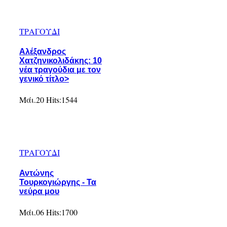
ΤΡΑΓΟΥΔΙ
Αλέξανδρος
Χατζηνικολιδάκης: 10
νέα τραγούδια με τον
γενικό τίτλο>
Μάι.20
Hits:
1544
ΤΡΑΓΟΥΔΙ
Αντώνης
Τουρκογιώργης - Τα
νεύρα μου
Μάι.06
Hits:
1700