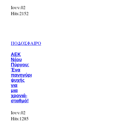
Ιουν.02
Hits:
2152
ΠΟΔΟΣΦΑΙΡΟ
ΑΕΚ
Νέου
Πύργου:
Ένα
πανηγύρι
ψυχής
για
μια
χρονιά-
σταθμό!
Ιουν.02
Hits:
1285