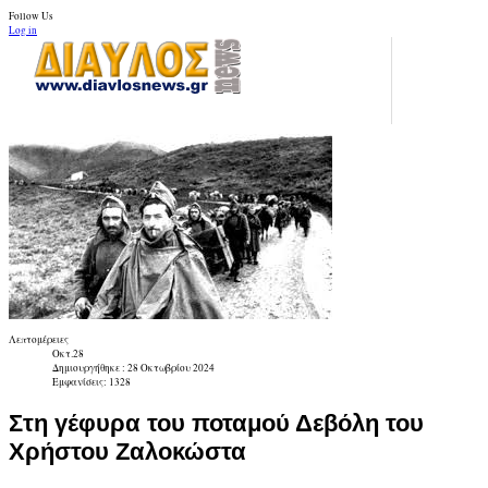
Follow Us
Log in
Λεπτομέρειες
Οκτ.28
Δημιουργήθηκε : 28 Οκτωβρίου 2024
Εμφανίσεις: 1328
Στη γέφυρα του ποταμού Δεβόλη του
Χρήστου Ζαλοκώστα