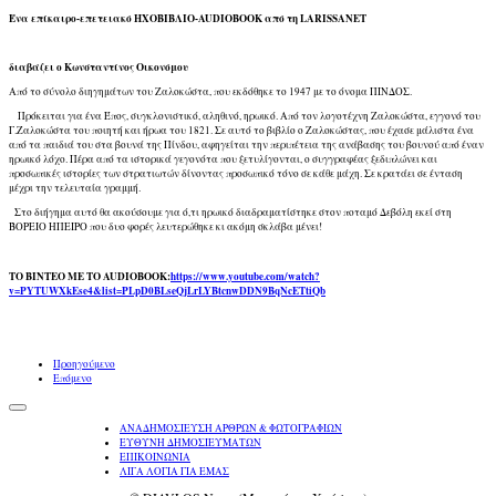
Ένα επίκαιρο-επετειακό ΗΧΟΒΙΒΛΙΟ-AUDIOBOOK από τη LARISSANET
διαβάζει ο Κωνσταντίνος Οικονόμου
Από το σύνολο διηγημάτων του Ζαλοκώστα, που εκδόθηκε το 1947 με το όνομα ΠΙΝΔΟΣ.
Πρόκειται για ένα Έπος, συγκλονιστικό, αληθινό, ηρωικό. Από τον λογοτέχνη Ζαλοκώστα, εγγονό του
Γ.Ζαλοκώστα του ποιητή και ήρωα του 1821. Σε αυτό το βιβλίο ο Ζαλοκώστας, που έχασε μάλιστα ένα
από τα παιδιά του στα βουνά της Πίνδου, αφηγείται την περιπέτεια της ανάβασης του βουνού από έναν
ηρωικό λόχο. Πέρα από τα ιστορικά γεγονότα που ξετυλίγονται, ο συγγραφέας ξεδιπλώνει και
προσωπικές ιστορίες των στρατιωτών δίνοντας προσωπικό τόνο σε κάθε μάχη. Σε κρατάει σε ένταση
μέχρι την τελευταία γραμμή.
Στο διήγημα αυτό θα ακούσουμε για ό,τι ηρωικό διαδραματίστηκε στον ποταμό Δεβόλη εκεί στη
ΒΟΡΕΙΟ ΗΠΕΙΡΟ που δυο φορές λευτερώθηκε κι ακόμη σκλάβα μένει!
ΤΟ ΒΙΝΤΕΟ ΜΕ ΤΟ AUDIOBOOK:
https://www.youtube.com/watch?
v=PYTUWXkEse4&list=PLpD0BLseQjLrLYBtcnwDDN9BqNcETtiQb
Προηγούμενο
Επόμενο
ΑΝΑΔΗΜΟΣΙΕΥΣΗ ΑΡΘΡΩΝ & ΦΩΤΟΓΡΑΦΙΩΝ
ΕΥΘΥΝΗ ΔΗΜΟΣΙΕΥΜΑΤΩΝ
ΕΠΙΚΟΙΝΩΝΙΑ
ΛΙΓΑ ΛΟΓΙΑ ΓΙΑ ΕΜΑΣ