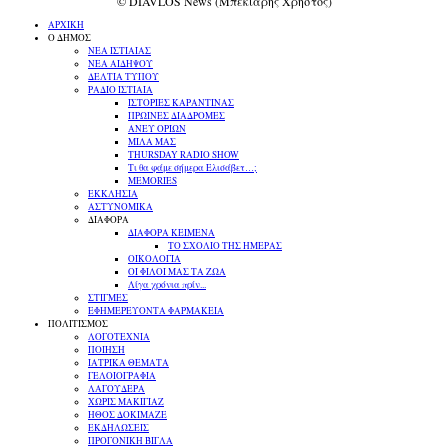
© DIAVLOS News (Μπεκιάρης Χρήστος)
ΑΡΧΙΚΗ
Ο ΔΗΜΟΣ
ΝΕΑ ΙΣΤΙΑΙΑΣ
ΝΕΑ ΑΙΔΗΨΟΥ
ΔΕΛΤΙΑ ΤΥΠΟΥ
ΡΑΔΙΟ ΙΣΤΙΑΙΑ
ΙΣΤΟΡΙΕΣ ΚΑΡΑΝΤΙΝΑΣ
ΠΡΩΙΝΕΣ ΔΙΑΔΡΟΜΕΣ
ΑΝΕΥ ΟΡΙΩΝ
ΜΙΛΑ ΜΑΣ
THURSDAY RADIO SHOW
Τι θα φάμε σήμερα Ελισάβετ…;
MEMORIES
ΕΚΚΛΗΣΙΑ
ΑΣΤΥΝΟΜΙΚΑ
ΔΙΑΦΟΡΑ
ΔΙΑΦΟΡΑ ΚΕΙΜΕΝΑ
ΤΟ ΣΧΟΛΙΟ ΤΗΣ ΗΜΕΡΑΣ
ΟΙΚΟΛΟΓΙΑ
ΟΙ ΦΙΛΟΙ ΜΑΣ ΤΑ ΖΩΑ
Λίγα χρόνια πρίν...
ΣΤΙΓΜΕΣ
ΕΦΗΜΕΡΕΥΟΝΤΑ ΦΑΡΜΑΚΕΙΑ
ΠΟΛΙΤΙΣΜΟΣ
ΛΟΓΟΤΕΧΝΙΑ
ΠΟΙΗΣΗ
ΙΑΤΡΙΚΑ ΘΕΜΑΤΑ
ΓΕΛΟΙΟΓΡΑΦΙΑ
ΛΑΓΟΥΔΕΡΑ
ΧΩΡΙΣ ΜΑΚΙΓΙΑΖ
ΗΘΟΣ ΔΟΚΙΜΑΖΕ
ΕΚΔΗΛΩΣΕΙΣ
ΠΡΟΓΟΝΙΚΗ ΒΙΓΛΑ