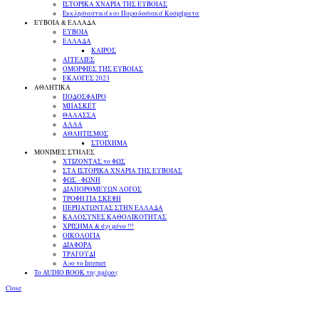
ΙΣΤΟΡΙΚΑ ΧΝΑΡΙΑ ΤΗΣ ΕΥΒΟΙΑΣ
Εκκλησιαστικά και Παραδοσιακά Κοσμήματα
ΕΥΒΟΙΑ & ΕΛΛΑΔΑ
ΕΥΒΟΙΑ
ΕΛΛΑΔΑ
ΚΑΙΡΟΣ
ΑΓΓΕΛΙΕΣ
ΟΜΟΡΦΙΕΣ ΤΗΣ ΕΥΒΟΙΑΣ
ΕΚΛΟΓΕΣ 2023
ΑΘΛΗΤΙΚΑ
ΠΟΔΟΣΦΑΙΡΟ
ΜΠΑΣΚΕΤ
ΘΑΛΑΣΣΑ
ΑΛΛΑ
ΑΘΛΗΤΙΣΜΟΣ
ΣΤΟΙΧΗΜΑ
ΜΟΝΙΜΕΣ ΣΤΗΛΕΣ
ΧΤΙΖΟΝΤΑΣ το ΦΩΣ
ΣΤΑ ΙΣΤΟΡΙΚΑ ΧΝΑΡΙΑ ΤΗΣ ΕΥΒΟΙΑΣ
ΦΩΣ - ΦΩΝΗ
ΔΙΑΠΟΡΘΜΕΥΩΝ ΛΟΓΟΣ
ΤΡΟΦΗ ΓΙΑ ΣΚΕΨΗ
ΠΕΡΠΑΤΩΝΤΑΣ ΣΤΗΝ ΕΛΛΑΔΑ
ΚΑΛΟΣΥΝΕΣ ΚΑΘΟΛΙΚΟΤΗΤΑΣ
ΧΡΙΣΗΜΑ & όχι μόνο !!!
ΟΙΚΟΛΟΓΙΑ
ΔΙΑΦΟΡΑ
ΤΡΑΓΟΥΔΙ
Απο το Internet
To AUDIO BOOK της ημέρας
Close