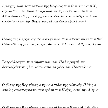
Δραχμή των σατραπών της Καρίας του 4ου αιώνα π.Χ.,
άγνωστων λοιπών στοιχείων, με την απεικόνιση του
Απόλλωνα στη μια όψη, και δωδεκάκτινου άστρου στην
άλλη (ο ήλιος της Βεργίνας είναι δεκαεξάκτινος)
Ήλιος της Βεργίνας σε ανάγλυφο που απεικονίζει τον θεό
Ήλιο στο άρμα του, αρχές 4ου αι. π.Χ, ναός Αθηνάς, Τροία
Τετράδραχμο του Δημητρίου του Πολιορκητή, με
δεκαεξάκτινο ήλιο κάτω από το χέρι του Ποσειδώνα
Ο ήλιος της Βεργίνας στην ασπίδα της Αθηνάς. Πίθος ο
οποίος αναπαριστά την κρίση του Πάρη, από την Αθήνα.
Ο ήλιος της Βεργίνας στην ασπίδα του Ηρακλή, λήκυθος,