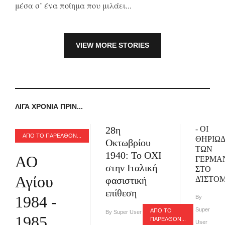
μέσα σ’ ένα ποίημα που μιλάει...
VIEW MORE STORIES
ΛΊΓΑ ΧΡΌΝΙΑ ΠΡΙΝ...
28η
- ΟΙ
ΑΠΟ ΤΟ ΠΑΡΕΛΘΌΝ...
ΘΗΡΙΩΔ
Οκτωβρίου
ΤΩΝ
1940: Το ΟΧΙ
ΑΟ
ΓΕΡΜΑ
στην Ιταλική
ΣΤΟ
Αγίου
φασιστική
ΔΊΣΤΟ
επίθεση
1984 -
By
Super
ΑΠΟ ΤΟ
By Super User - Οκτ.28
1985
ΠΑΡΕΛΘΌΝ...
User