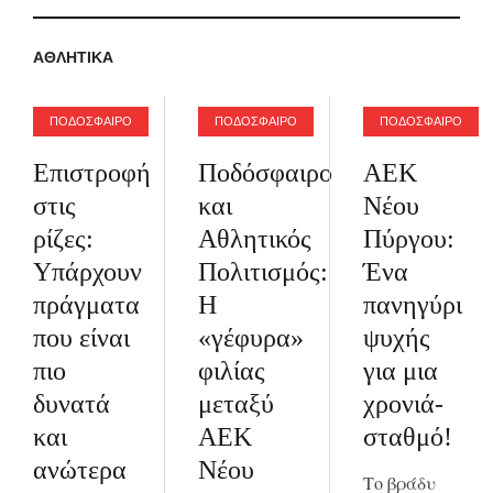
ΑΘΛΗΤΙΚΑ
ΠΟΔΟΣΦΑΙΡΟ
ΠΟΔΟΣΦΑΙΡΟ
ΠΟΔΟΣΦΑΙΡΟ
Επιστροφή
Ποδόσφαιρο
ΑΕΚ
στις
και
Νέου
ρίζες:
Αθλητικός
Πύργου:
Υπάρχουν
Πολιτισμός:
Ένα
πράγματα
Η
πανηγύρι
που είναι
«γέφυρα»
ψυχής
πιο
φιλίας
για μια
δυνατά
μεταξύ
χρονιά-
και
ΑΕΚ
σταθμό!
ανώτερα
Νέου
Το βράδυ