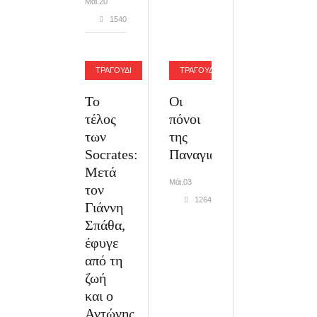
Μάι.20
1540
ΤΡΑΓΟΥΔΙ
ΤΡΑΓΟΥΔΙ
Το
Οι
τέλος
πόνοι
των
της
Socrates:
Παναγιάς....
Μετά
Μάι.03
τον
1264
Γιάννη
Σπάθα,
έφυγε
από τη
ζωή
και ο
Αντώνης