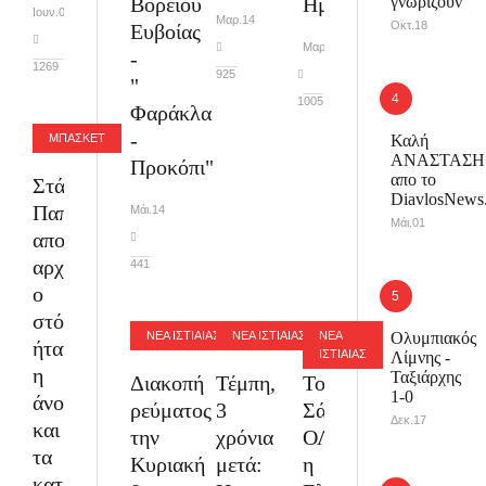
Βορείου
Ημερίδα
γνωρίζουν
Ιουν.01
Μαρ.14
Οκτ.18
Ευβοίας
Μαρ.12
-
1269
925
"
1005
Φαράκλα
-
Καλή
ΜΠΑΣΚΕΤ
ΑΝΑΣΤΑΣΗ
Προκόπι"
απο το
Στάθης
DiavlosNews.
Παπαδάκης:
Μάι.14
Μάι.01
απο
αρχής
441
ο
στόχος
ΝΕΑ ΙΣΤΙΑΙΑΣ
ΝΕΑ ΙΣΤΙΑΙΑΣ
ΝΕΑ
Ολυμπιακός
ήταν
ΙΣΤΙΑΙΑΣ
Λίμνης -
η
Ταξιάρχης
Διακοπή
Τέμπη,
Το
1-0
άνοδος
ρεύματος
3
Σάββατο,
Δεκ.17
και
την
χρόνια
ΟΛΗ
τα
Κυριακή
μετά:
η
καταφέραμε