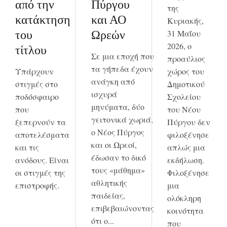
από την
Πύργου
της
κατάκτηση
και ΑΟ
Κυριακής,
31 Μαΐου
του
Ωρεών
2026, ο
τίτλου
Σε μια εποχή που
προαύλιος
τα γήπεδα έχουν
Υπάρχουν
χώρος του
ανάγκη από
στιγμές στο
Δημοτικού
ισχυρά
ποδόσφαιρο
Σχολείου
μηνύματα, δύο
που
του Νέου
γειτονικά χωριά,
ξεπερνούν τα
Πύργου δεν
ο Νέος Πύργος
αποτελέσματα
φιλοξένησε
και οι Ωρεοί,
και τις
απλώς μια
έδωσαν το δικό
ανόδους. Είναι
εκδήλωση.
τους «μάθημα»
οι στιγμές της
Φιλοξένησε
αθλητικής
επιστροφής.
μια
παιδείας,
ολόκληρη
επιβεβαιώνοντας
κοινότητα
ότι ο...
που