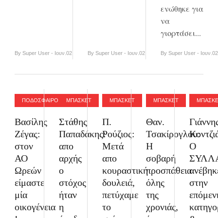
ενώθηκε για
να
γιορτάσει...
By Super User - Ιουν.02
By Super User - Ιουν.02
By Super User - Ιουν.02
ΠΟΔΟΣΦΑΙΡΟ
ΜΠΑΣΚΕΤ
ΜΠΑΣΚΕΤ
ΜΠΑΣΚΕΤ
ΜΠΑΣΚ
Βασίλης
Στάθης
Π.
Θαν.
Γιάννη
Ζέγας:
Παπαδάκης:
Ρούζιος:
Τσακίρογλου:
Κοντζι
στον
απο
Μετά
Η
Ο
ΑΟ
αρχής
απο
σοβαρή
ΣΥΛΛ
Ωρεών
ο
κουραστική
προσπάθεια
ανέβηκ
είμαστε
στόχος
δουλειά,
όλης
στην
μία
ήταν
πετύχαμε
της
επόμεν
οικογένεια
η
το
χρονιάς,
κατηγο