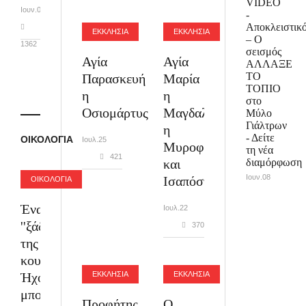
VIDEO
Ιουν.01
-
Αποκλειστικ
ΕΚΚΛΗΣΙΑ
ΕΚΚΛΗΣΙΑ
– O
1362
σεισμός
Αγία
Αγία
ΑΛΛΑΞΕ
ΤΟ
Παρασκευή
Μαρία
ΤΟΠΙΟ
η
η
στο
Οσιομάρτυς
Μαγδαληνή
Μύλο
Γιάλτρων
η
- Δείτε
ΟΙΚΟΛΟΓΙΑ
Ιουλ.25
Μυροφόρος
τη νέα
421
διαμόρφωση
και
Ιουν.08
Ισαπόστολος
ΟΙΚΟΛΟΓΙΑ
Ένας
Ιουλ.22
''ξάδελφος''
370
της
κουκουβάγιας!
Ήχοι
ΕΚΚΛΗΣΙΑ
ΕΚΚΛΗΣΙΑ
μπούφου!!
Προφήτης
Ο