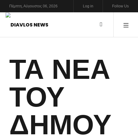
Πέμπτη,
Αύγουστος
06,
2026
Log in
Follow Us
ΤΑ ΝΈΑ
ΤΟΥ
ΔΉΜΟΥ