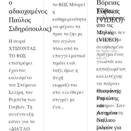
ο
Βόρειας
το ΦΩΣ Μπορεί
Τζίμης: ο
αδικοχαμένος
Εύβοιας
η
καλλιτέχνης
καθημερινότητα
Παύλος
(VIDEO)
απο τις
να φέρνει τα
Σιδηρόπουλος)
Σίγουρα δεν
Μηλιές
προς το ζην με
είναι το πιο
(VIDEO)
H σειρά
τον αγώνα
συνηθισμένο
ΧΤΙΖΟΝΤΑΣ
πίσω από το
By Super User -
πράγμα ένας
ΤΟ ΦΩΣ
επαγγελματικό
Νοε.21
γνωστός και
επιστρέφει
τιμόνι ενός
καταξιωμένος
έχοντας
ταξί, όμως η
καλλιτέχνης
καλεσμένο
ψυχή
να παίρνει
τον Στέφανο
εκφράζεται
Θεοφάνης
συνέντευξη
Σελίμη, τον
στις ελεύθερες
Ραμιώτης
από ένα
Ρεμπέτη των
στιγμές με
και
«άσημο». Σαν
Γουβών. Τη
ένα...
Ασημίνα
μια πρόταση
συνέντευξη
Ντέλιου
ζωής, ο
κάνει για το
μιλούν για
Γιώργος
«ΔΙΑΥΛΟ