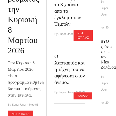
By
τα 3 χρόνια
την
Super
απο το
User
έγκλημα των
Κυριακή
-
Τεμπών
8
Ιαν.30
ΝΕΑ
By Super User - Φεβ.27
Μαρτίου
ΙΣΤΙΑΙΑΣ
ΔΥΟ
χρόνια
2026
χωρίς
Ο
τον
Την Κυριακή 8
Χαρταετός και
Νίκο
Ζαλάβρα
Μαρτίου 2026
η τέχνη του να
είναι
αφήνεσαι στον
By
προγραμματισμένη
άνεμο..
Super
διακοπή ρεύματος
User
By Super User - Φεβ.23
στην Ιστιαία.
ΕΛΛΑΔΑ
-
Ιαν.20
By Super User - Μαρ.06
ΝΕΑ ΙΣΤΙΑΙΑΣ