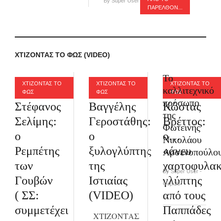
By Super User - Αυγ.15
ΠΑΡΕΛΘΌΝ...
ΧΤΙΖΟΝΤΑΣ ΤΟ ΦΩΣ (VIDEO)
Το
ΧΤΙΖΟΝΤΑΣ ΤΟ
ΧΤΙΖΟΝΤΑΣ ΤΟ
ΧΤΙΖΟΝΤΑΣ ΤΟ
καλλιτεχνικό
ΦΩΣ
ΦΩΣ
ΦΩΣ
πρόσωπο
Στέφανος
Βαγγέλης
Κώστας
της
Σελίμης:
Γεροστάθης:
Βρέττος:
Φωτεινής
ο
ο
ο…
Νικολάου
Ρεμπέτης
ξυλογλύπτης
«άνευ
Αρσενοπούλο
των
της
χαρτοφυλακ
By Super User -
Γουβών
Ιστιαίας
γλύπτης
Φεβ.28
( ΣΣ:
(VIDEO)
από τους
συμμετέχει
Παππάδες
ΧΤΙΖΟΝΤΑΣ