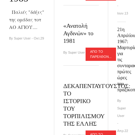
-
Παλιές "δόξες"
Ιουν.13
της ομάδας τοτ
«Ανατολή
ΑΟ ΑΓΙΟΥ....
21η
Αγδινών» το
Απριλίο
By Super User - Οκτ.29
1981
1967:
Μαρτυρί
ΑΠΟ ΤΟ
By Super User - Οκτ.18
για
ΠΑΡΕΛΘΌΝ...
τις
συνταρακ
πρώτες
ώρες
του
ΔΕΚΑΠΕΝΤΑΥΓΟΥΣΤΟΣ:
πραξικο
ΤΟ
ΙΣΤΟΡΙΚΟ
By
ΤΟΥ
Super
ΤΟΡΠΙΛΙΣΜΟΥ
User
ΤΗΣ ΕΛΛΗΣ
-
Απρ.22
ΑΠΟ ΤΟ