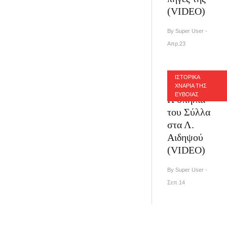
(VIDEO)
By Super User -
Απρ.23
ΙΣΤΟΡΙΚΑ
ΧΝΑΡΙΑ ΤΗΣ
ΕΥΒΟΙΑΣ
Η σπηλιά
του Σύλλα
στα Λ.
Αιδηψού
(VIDEO)
By Super User -
Σεπ.14