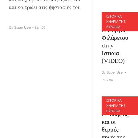
και να τρώει στις ψησταριές του.
ΙΣΤΟΡΙΚΑ
ΧΝΑΡΙΑ ΤΗΣ
ΕΥΒΟΙΑΣ
By Super User - Σεπ.05
Ο Πύργος
Φιλάρετου
στην
Ιστιαία
(VIDEO)
By Super User -
Ιουλ.04
ΙΣΤΟΡΙΚΑ
ΧΝΑΡΙΑ ΤΗΣ
ΕΥΒΟΙΑΣ
Η Αιδηψός
και οι
θερμές
πηγές της