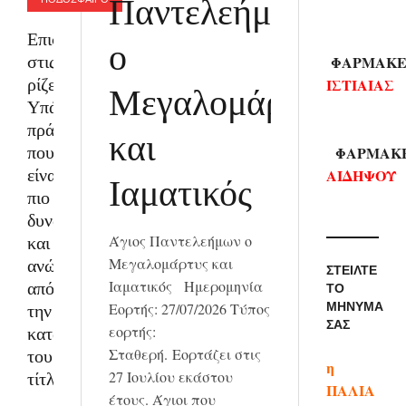
Παντελεήμων
Επιστροφή
ο
στις
ΦΑΡΜΑΚΕ
ρίζες:
ΙΣΤΙΑΙΑΣ
Μεγαλομάρτυς
Υπάρχουν
πράγματα
και
που
ΦΑΡΜΑΚ
είναι
ΑΙΔΗΨΟΥ
Ιαματικός
πιο
δυνατά
Άγιος Παντελεήμων ο
και
Μεγαλομάρτυς και
ανώτερα
ΣΤΕΊΛΤΕ
Ιαματικός Ημερομηνία
από
ΤΟ
Εορτής: 27/07/2026 Τύπος
ΜΉΝΥΜΆ
την
ΣΑΣ
εορτής:
κατάκτηση
Σταθερή. Εορτάζει στις
του
η
27 Ιουλίου εκάστου
τίτλου
ΠΑΛΙΑ
έτους. Άγιοι που