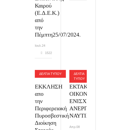
Καιρού
(Ε.Δ.Ε.Κ.)
από
την
Πέμπτη25/07/2024.
Ιουλ.24
1522
ΔΕΛΤΙΑ ΤΥΠΟΥ
ΔΕΛΤΙΑ
ΤΥΠΟΥ
ΕΚΚΛΗΣΗ
ΕΚΤΑΚΤΗ
απο
ΟΙΚΟΝΟΜΙΚΗ
την
ΕΝΙΣΧΥΣΗ
Περιφερειακή
ΑΝΕΡΓΩΝ
Πυροσβεστική
ΝΑΥΤΙΚΩΝ
Διοίκηση
Απρ.08