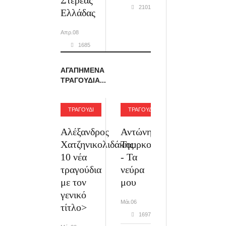
Στερεάς
2101
Ελλάδας
Απρ.08
1685
ΑΓΑΠΗΜΈΝΑ
ΤΡΑΓΟΎΔΙΑ...
ΤΡΑΓΟΥΔΙ
ΤΡΑΓΟΥΔΙ
Αλέξανδρος
Αντώνης
Χατζηνικολιδάκης:
Τουρκογιώργης
10 νέα
- Τα
τραγούδια
νεύρα
με τον
μου
γενικό
Μάι.06
τίτλο>
1697