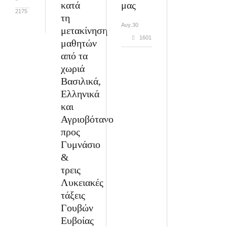
κατά
μας
2175
τη
Αυγ.30
μετακίνηση
1601
μαθητών
από τα
χωριά
Βασιλικά,
Ελληνικά
και
Αγριοβότανο
προς
Γυμνάσιο
&
τρεις
Λυκειακές
τάξεις
Γουβών
Ευβοίας