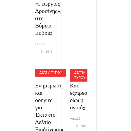
«Γεώργιος
Δροσίνης»,
στη
Βόρεια
Εύβοια
Σεπ.17
1448
ΔΕΛΤΙΑ ΤΥΠΟΥ
ΔΕΛΤΙΑ
ΤΥΠΟΥ
Ενημέρωση
Κατ΄
και
εξαίρεση
οδηγίες
δίωξη
για
αγριόχοιρων...
Έκτακτο
Απρ.12
Δελτίο
2062
Επιδείνωσης