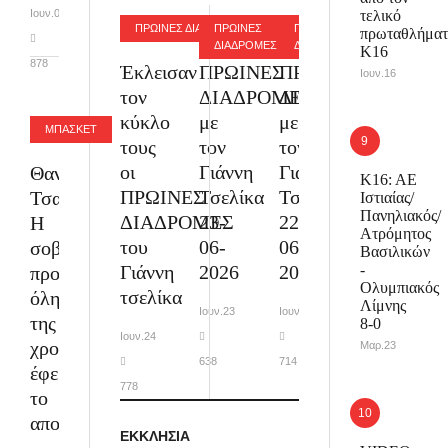
Ιουν.01
τελικό
ΠΡΩΙΝΕΣ ΔΙΑΔΡΟΜΕΣ
ΠΡΩΙΝΕΣ
ΠΡΩΙΝΕΣ
πρωταθλήματ
ΔΙΑΔΡΟΜΕΣ
ΔΙΑΔΡΟΜΕΣ
Κ16
878
Έκλεισαν
ΠΡΩΙΝΕΣ
ΠΡΩΙΝΕΣ
Ιουν.16
τον
ΔΙΑΔΡΟΜΕΣ
ΔΙΑΔΡΟΜΕΣ
κύκλο
με
με
ΜΠΑΣΚΕΤ
τους
τον
τον
οι
Γιάννη
Γιάννη
Θαν.
Κ16: ΑΕ
ΠΡΩΙΝΕΣ
Τσελίκα
Τσελίκα
Τσακίρογλου:
Ιστιαίας/
Πανηλιακός/
ΔΙΑΔΡΟΜΕΣ
23-
22-
Η
Ατρόμητος
του
06-
06-
σοβαρή
Βασιλικών
-
Γιάννη
2026
2026
προσπάθεια
Ολυμπιακός
τσελίκα
όλης
Λίμνης
Ιουν.23
Ιουν.22
της
8-0
Ιουν.24
χρονιάς,
Μαρ.23
638
714
έφερε
778
το
αποτέλεσμα
ΕΚΚΛΗΣΙΑ