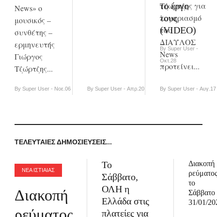
το έργο
Τζώρτζης για
News» ο
τους
λογαριασμό
μουσικός –
(VIDEO)
του
συνθέτης –
ΔΙΑΥΛΟΣ
ερμηνευτής
By Super User -
News
Γιώργος
Οκτ.28
προτείνει...
Τζώρτζης...
By Super User - Νοε.06
By Super User - Απρ.20
By Super User - Αυγ.17
ΤΕΛΕΥΤΑΊΕΣ ΔΗΜΟΣΙΕΎΣΕΙΣ...
Το
Διακοπή
ΝΕΑ ΙΣΤΙΑΙΑΣ
ρεύματο
Σάββατο,
το
ΟΛΗ η
Διακοπή
Σάββατο
Ελλάδα στις
31/01/20
ρεύματος
πλατείες για