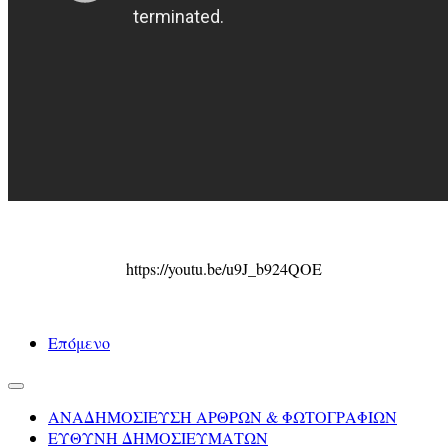
https://youtu.be/u9J_b924QOE
Επόμενο
ΑΝΑΔΗΜΟΣΙΕΥΣΗ ΑΡΘΡΩΝ & ΦΩΤΟΓΡΑΦΙΩΝ
ΕΥΘΥΝΗ ΔΗΜΟΣΙΕΥΜΑΤΩΝ