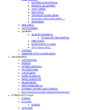
ΙΣΤΟΡΙΕΣ ΚΑΡΑΝΤΙΝΑΣ
ΠΡΩΙΝΕΣ ΔΙΑΔΡΟΜΕΣ
ΑΝΕΥ ΟΡΙΩΝ
ΜΙΛΑ ΜΑΣ
THURSDAY RADIO SHOW
Τι θα φάμε σήμερα Ελισάβετ…;
MEMORIES
ΕΚΚΛΗΣΙΑ
ΑΣΤΥΝΟΜΙΚΑ
ΔΙΑΦΟΡΑ
ΔΙΑΦΟΡΑ ΚΕΙΜΕΝΑ
ΤΟ ΣΧΟΛΙΟ ΤΗΣ ΗΜΕΡΑΣ
ΟΙΚΟΛΟΓΙΑ
ΟΙ ΦΙΛΟΙ ΜΑΣ ΤΑ ΖΩΑ
Λίγα χρόνια πρίν...
ΣΤΙΓΜΕΣ
ΕΦΗΜΕΡΕΥΟΝΤΑ ΦΑΡΜΑΚΕΙΑ
ΠΟΛΙΤΙΣΜΟΣ
ΛΟΓΟΤΕΧΝΙΑ
ΠΟΙΗΣΗ
ΙΑΤΡΙΚΑ ΘΕΜΑΤΑ
ΓΕΛΟΙΟΓΡΑΦΙΑ
ΛΑΓΟΥΔΕΡΑ
ΧΩΡΙΣ ΜΑΚΙΓΙΑΖ
ΗΘΟΣ ΔΟΚΙΜΑΖΕ
ΕΚΔΗΛΩΣΕΙΣ
ΠΡΟΓΟΝΙΚΗ ΒΙΓΛΑ
ΙΣΤΟΡΙΚΑ ΧΝΑΡΙΑ ΤΗΣ ΕΥΒΟΙΑΣ
Εκκλησιαστικά και Παραδοσιακά Κοσμήματα
ΕΥΒΟΙΑ & ΕΛΛΑΔΑ
ΕΥΒΟΙΑ
ΕΛΛΑΔΑ
ΚΑΙΡΟΣ
ΑΓΓΕΛΙΕΣ