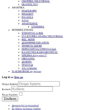
ΟΜΟΡΦΙΕΣ ΤΗΣ ΕΥΒΟΙΑΣ
ΕΚΛΟΓΕΣ 2023
ΑΘΛΗΤΙΚΑ
ΠΟΔΟΣΦΑΙΡΟ
ΜΠΑΣΚΕΤ
ΘΑΛΑΣΣΑ
ΑΛΛΑ
ΑΘΛΗΤΙΣΜΟΣ
ΣΤΟΙΧΗΜΑ
ΜΟΝΙΜΕΣ ΣΤΗΛΕΣ
ΧΤΙΖΟΝΤΑΣ το ΦΩΣ
ΣΤΑ ΙΣΤΟΡΙΚΑ ΧΝΑΡΙΑ ΤΗΣ ΕΥΒΟΙΑΣ
ΦΩΣ - ΦΩΝΗ
ΔΙΑΠΟΡΘΜΕΥΩΝ ΛΟΓΟΣ
ΤΡΟΦΗ ΓΙΑ ΣΚΕΨΗ
ΠΕΡΠΑΤΩΝΤΑΣ ΣΤΗΝ ΕΛΛΑΔΑ
ΚΑΛΟΣΥΝΕΣ ΚΑΘΟΛΙΚΟΤΗΤΑΣ
ΧΡΙΣΗΜΑ & όχι μόνο !!!
ΟΙΚΟΛΟΓΙΑ
ΔΙΑΦΟΡΑ
ΤΡΑΓΟΥΔΙ
Απο το Internet
To AUDIO BOOK της ημέρας
Log in
or
Sign up
Όνομα Χρήστη
Κωδικός
Να με θυμάσαι
Σύνδεση
Δημιουργία λογαριασμού
Ξεχάσατε το όνομα χρήστη;