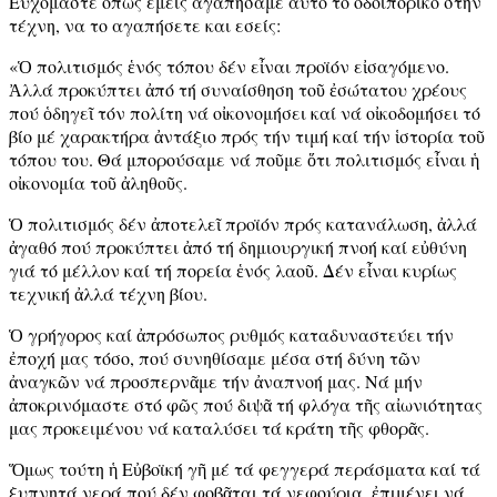
Ευχόμαστε όπως εμείς αγαπήσαμε αυτό το οδοιπορικό στην
τέχνη, να το αγαπήσετε και εσείς:
«Ὁ πολιτισμός ἑνός τόπου δέν εἶναι προϊόν εἰσαγόμενο.
Ἀλλά προκύπτει ἀπό τή συναίσθηση τοῦ ἐσώτατου χρέους
πού ὁδηγεῖ τόν πολίτη νά οἰκονομήσει καί νά οἰκοδομήσει τό
βίο μέ χαρακτήρα ἀντάξιο πρός τήν τιμή καί τήν ἱστορία τοῦ
τόπου του. Θά μπορούσαμε νά ποῦμε ὅτι πολιτισμός εἶναι ἡ
οἰκονομία τοῦ ἀληθοῦς.
Ὁ πολιτισμός δέν ἀποτελεῖ προϊόν πρός κατανάλωση, ἀλλά
ἀγαθό πού προκύπτει ἀπό τή δημιουργική πνοή καί εὐθύνη
γιά τό μέλλον καί τή πορεία ἑνός λαοῦ. Δέν εἶναι κυρίως
τεχνική ἀλλά τέχνη βίου.
Ὁ γρήγορος καί ἀπρόσωπος ρυθμός καταδυναστεύει τήν
ἐποχή μας τόσο, πού συνηθίσαμε μέσα στή δύνη τῶν
ἀναγκῶν νά προσπερνᾶμε τήν ἀναπνοή μας. Νά μήν
ἀποκρινόμαστε στό φῶς πού διψᾶ τή φλόγα τῆς αἰωνιότητας
μας προκειμένου νά καταλύσει τά κράτη τῆς φθορᾶς.
Ὅμως τούτη ἡ Εὐβοϊκή γῆ μέ τά φεγγερά περάσματα καί τά
ξυπνητά νερά πού δέν φοβᾶται τά νεφούρια, ἐπιμένει νά