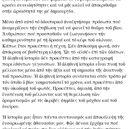
κρούει συνειδητότητες καί νά μᾶς καλεῖ νά ἀποκριθοῦμε
στήν ὡραιότητά της μέ δημιουργία.
Μέσα ἀπό αὐτό τό ὁδοιπορικό ἀναζητήσαμε πρόσωπα πού
ἀναμερίζουν τήν ἐπιβίωση γιά νά φανεῖ τό θαῦμα τοῦ βίου.
Ἀνθρώπους πού προσπαθοῦν νά ζωογονήσουν τήν
καθημερινότητα μέ τή δροσιά καί τό κέφι τοῦ αἰώνιου.
Κάπως ἔτσι προκύπτει ἡ τέχνη. Σάν ἀπόκοσμη φωνή, σάν
ἀπόκριση σέ βαθύτερη κλήση. Ὥς τό «ἐλθέ» ἐπί τῶν ὑδάτων.
Ἡ ἀληθινή ἱστορία δέν προκύπτει ἀπό τήν καταγραφή
παρελθόντων γεγονότων. Ἡ ἀληθινή ἱστορία εἶναι πνοή τοῦ
μέλλοντος μέσα ἀπό τήν ἀξία καί τή σημασία τῆς ἀναπνοῆς
τοῦ προσώπου. Ἡ ἀληθινή ἱστορία συνίσταται στόν τρόπο μέ
τόν ὁποῖο ὁ βίος νοηματοδοτεῖ τό χρόνο, καί προκύπτει ἀπό
τήν οἰκοδομή τοῦ φωτός. Προκύπτει, δηλαδή, ἀπό τήν
ἐνατένιση τοῦ μέλλοντος καί τή θεμελίωση τῶν
ὁραματισμῶν μέ τίς ἀκριβές ψηφίδες τοῦ μόχθου καί τοῦ
ὀνείρου.
Ἡ ἱστορία μας ἦταν πάντα συντονισμός καί ἀποκάλυψη τῆς
ἐνσαρκωμένης ἀθανασίας μας. Φῶς ἀέναα ἐρχόμενο πού
οἰκοδομεῖ μέ πρόσωπα ἕνα εὐδόκιμο γιά τήν ἀνθρωπότητα