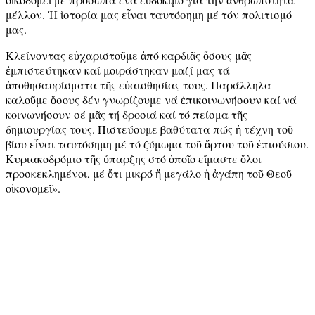
μέλλον. Ἡ ἱστορία μας εἶναι ταυτόσημη μέ τόν πολιτισμό
μας.
Κλείνοντας εὐχαριστοῦμε ἀπό καρδιᾶς ὅσους μᾶς
ἐμπιστεύτηκαν καί μοιράστηκαν μαζί μας τά
ἀποθησαυρίσματα τῆς εὐαισθησίας τους. Παράλληλα
καλοῦμε ὅσους δέν γνωρίζουμε νά ἐπικοινωνήσουν καί νά
κοινωνήσουν σέ μᾶς τή δροσιά καί τό πείσμα τῆς
δημιουργίας τους. Πιστεύουμε βαθύτατα πώς ἡ τέχνη τοῦ
βίου εἶναι ταυτόσημη μέ τό ζύμωμα τοῦ ἄρτου τοῦ ἐπιούσιου.
Κυριακοδρόμιο τῆς ὕπαρξης στό ὁποῖο εἴμαστε ὅλοι
προσκεκλημένοι, μέ ὄτι μικρό ἤ μεγάλο ἡ ἀγάπη τοῦ Θεοῦ
οἰκονομεῖ».