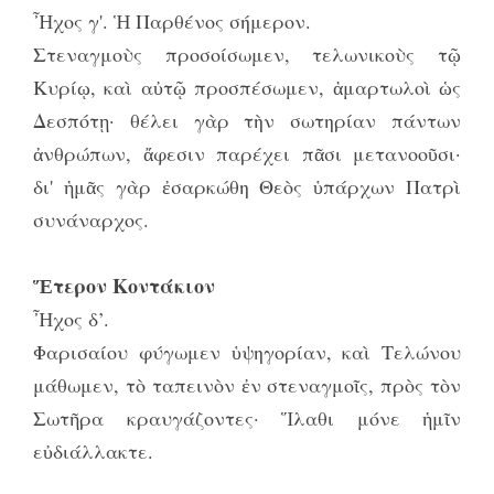
Ἦχος γ'. Ἡ Παρθένος σήμερον.
Στεναγμοὺς προσοίσωμεν, τελωνικοὺς τῷ
Κυρίῳ, καὶ αὐτῷ προσπέσωμεν, ἁμαρτωλοὶ ὡς
Δεσπότῃ· θέλει γὰρ τὴν σωτηρίαν πάντων
ἀνθρώπων, ἄφεσιν παρέχει πᾶσι μετανοοῦσι·
δι' ἡμᾶς γὰρ ἐσαρκώθη Θεὸς ὑπάρχων Πατρὶ
συνάναρχος.
Ἕτερον Κοντάκιον
Ἦχος δ’.
Φαρισαίου φύγωμεν ὑψηγορίαν, καὶ Τελώνου
μάθωμεν, τὸ ταπεινὸν ἐν στεναγμοῖς, πρὸς τὸν
Σωτῆρα κραυγάζοντες· Ἵλαθι μόνε ἡμῖν
εὐδιάλλακτε.