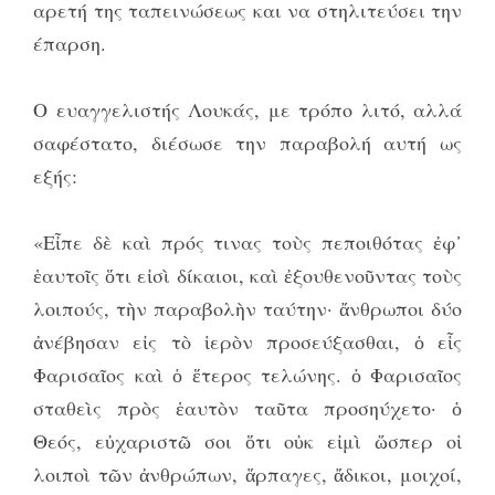
αρετή της ταπεινώσεως και να στηλιτεύσει την
έπαρση.
Ο ευαγγελιστής Λουκάς, με τρόπο λιτό, αλλά
σαφέστατο, διέσωσε την παραβολή αυτή ως
εξής:
«Εἶπε δὲ καὶ πρός τινας τοὺς πεποιθότας ἐφ᾿
ἑαυτοῖς ὅτι εἰσὶ δίκαιοι, καὶ ἐξουθενοῦντας τοὺς
λοιπούς, τὴν παραβολὴν ταύτην· ἄνθρωποι δύο
ἀνέβησαν εἰς τὸ ἱερὸν προσεύξασθαι, ὁ εἷς
Φαρισαῖος καὶ ὁ ἕτερος τελώνης. ὁ Φαρισαῖος
σταθεὶς πρὸς ἑαυτὸν ταῦτα προσηύχετο· ὁ
Θεός, εὐχαριστῶ σοι ὅτι οὐκ εἰμὶ ὥσπερ οἱ
λοιποὶ τῶν ἀνθρώπων, ἅρπαγες, ἄδικοι, μοιχοί,