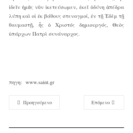
ἰδεῖν ἡμᾶς νῦν ἱκετεύσωμεν, ἐκεῖ ὀδύνη ἀπέδρα
λύπη καὶ οἱ ἐκ βάθους στεναγμοί, ἐν τῇ Ἐδὲμ τῇ
θαυμαστῇ, ἧς ὁ Χριστός δημιουργός, Θεὸς
ὑπάρχων Πατρὶ συνάναρχος.
πηγη:
www.saint.gr
Προηγούμενο
Επόμενο