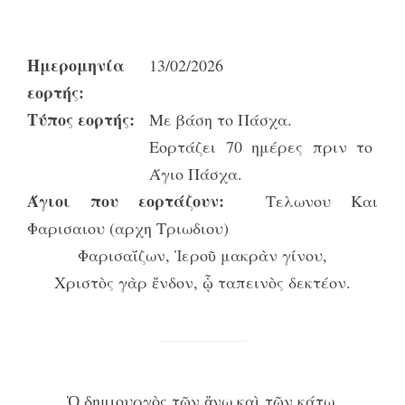
Ημερομηνία
13/02/2026
εορτής:
Τύπος εορτής:
Με βάση το Πάσχα.
Εορτάζει 70 ημέρες πριν το
Άγιο Πάσχα.
Άγιοι που εορτάζουν:
Τελωνου Και
Φαρισαιου (αρχη Τριωδιου)
Φαρισαΐζων, Ἱεροῦ μακρὰν γίνου,
Χριστὸς γὰρ ἔνδον, ᾧ ταπεινὸς δεκτέον.
Ὁ δημιουργὸς τῶν ἄνω καὶ τῶν κάτω,