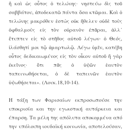
ἢ καὶ ὡς οὗτος ὁ τελώνης· νηστεύω δὶς τοῦ
σαββάτου, ἀποδεκατῶ πάντα ὅσα κτῶμαι. Καὶ ὁ
τελώνης μακρόθεν ἑστὼς οὐκ ἤθελεν οὐδὲ τοὺς
ὀφθαλμοὺς εἰς τὸν οὐρανὸν ἐπᾶραι, ἀλλ᾿
ἔτυπτεν εἰς τὸ στῆθος αὐτοῦ λέγων· ὁ Θεός,
ἱλάσθητί μοι τῷ ἁμαρτωλῷ. Λέγω ὑμῖν, κατέβη
οὗτος δεδικαιωμένος εἰς τὸν οἶκον αὐτοῦ ἢ γὰρ
ἐκεῖνος· ὅτι πᾶς ὁ ὑψῶν ἑαυτὸν
ταπεινωθήσεται, ὁ δὲ ταπεινῶν ἑαυτὸν
ὑψωθήσεται». (Λουκ.18,10-14).
Η τάξη των Φαρισαίων εκπροσωπούσε την
υποκρισία και την εγωιστική αυτάρκεια και
έπαρση. Τα μέλη της απόλυτα αποκομμένα από
την υπόλοιπη ιουδαϊκή κοινωνία, αποτελούσαν,