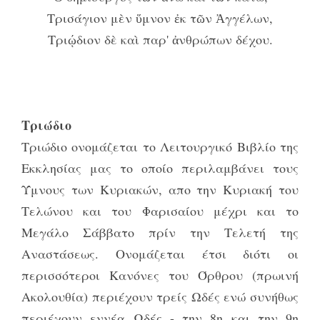
Τρισάγιον μὲν ὕμνον ἐκ τῶν Ἀγγέλων,
Τριῴδιον δὲ καὶ παρ' ἀνθρώπων δέχου.
Τριώδιο
Τριώδιο ονομάζεται το Λειτουργικό Βιβλίο της
Εκκλησίας μας το οποίο περιλαμβάνει τους
Ύμνους των Κυριακών, απο την Κυριακή του
Τελώνου και του Φαρισαίου μέχρι και το
Μεγάλο Σάββατο πρίν την Τελετή της
Αναστάσεως. Ονομάζεται έτσι διότι οι
περισσότεροι Κανόνες του Όρθρου (πρωινή
Ακολουθία) περιέχουν τρείς Ωδές ενώ συνήθως
περιέχουν εννέα Ωδές - την 8η και την 9η