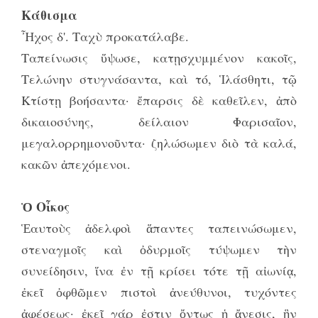
Κάθισμα
Ἦχος δ'. Ταχὺ προκατάλαβε.
Ταπείνωσις ὕψωσε, κατῃσχυμμένον κακοῖς,
Τελώνην στυγνάσαντα, καὶ τό, Ἱλάσθητι, τῷ
Κτίστῃ βοήσαντα· ἔπαρσις δὲ καθεῖλεν, ἀπὸ
δικαιοσύνης, δείλαιον Φαρισαῖον,
μεγαλορρημονοῦντα· ζηλώσωμεν διὸ τὰ καλά,
κακῶν ἀπεχόμενοι.
Ὁ Οἶκος
Ἑαυτοὺς ἀδελφοὶ ἅπαντες ταπεινώσωμεν,
στεναγμοῖς καὶ ὀδυρμοῖς τύψωμεν τὴν
συνείδησιν, ἵνα ἐν τῇ κρίσει τότε τῇ αἰωνίᾳ,
ἐκεῖ ὀφθῶμεν πιστοὶ ἀνεύθυνοι, τυχόντες
ἀφέσεως· ἐκεῖ γάρ ἐστιν ὄντως ἡ ἄνεσις, ἣν