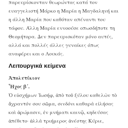
παρευρίσκονταν θεωρώντας κατά τον
ευαγγελιστή Μάρκο η Μαρία η Μαγδαληνή και
η άλλη Μαρία που καθόταν απέναντι του
τάφου. Άλλη Μαρία εννοούσε οπωσδήποτε τη
Θεομήτορα. Δεν παρευρισκόταν μόνο αυτές,
αλλά και πολλές άλλες γυναίκες όπως
αναφέρει και ο Λουκάς.
Λειτουργικά κείμενα
Ἀπολυτίκιον
Ἦχος β΄.
Ὀ εὐσχήμων Ἰωσήφ, ἀπὸ τοῦ ξύλου καθελὼν τὸ
ἄχραντόν σου σῶμα, σινδόνι καθαρὰ εἰλήσας
καὶ ἀρώμασιν, ἐν μνήματι καινῷ, κηδεύσας
ἀπέθετο· ἀλλὰ τριήμερος ἀνέστης Κύριε,