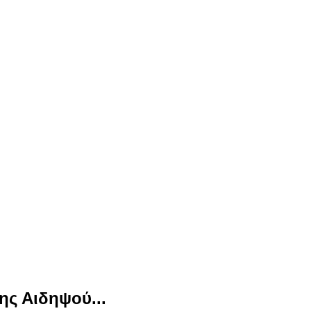
της Αιδηψού...