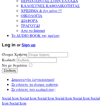
ΠΕΡΠΑΤΩΝΤΑΣ ΣΤΗΝ ΕΛΛΑΔΑ
ΚΑΛΟΣΥΝΕΣ ΚΑΘΟΛΙΚΟΤΗΤΑΣ
ΧΡΙΣΗΜΑ & όχι μόνο !!!
ΟΙΚΟΛΟΓΙΑ
ΔΙΑΦΟΡΑ
ΤΡΑΓΟΥΔΙ
Απο το Internet
To AUDIO BOOK της ημέρας
Log in
or
Sign up
Όνομα Χρήστη
Κωδικός
Να με θυμάσαι
Σύνδεση
Δημιουργία λογαριασμού
Ξεχάσατε το όνομα χρήστη;
Ξεχάσατε τον κωδικό σας;
Social Icon
Social Icon
Social Icon
Social Icon
Social Icon
Social
Icon
Social Icon