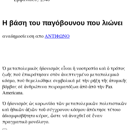
Η βάση του παγόβουνου που λιώνει
αναδημοσίευση απο
ΑΝΤΙΦΩΝΟ
Ὁ μεταπολεμικὸς ἡδονισμὸς εἶναι ἡ νοοτροπία καὶ ὁ τρόπος
ζωῆς ποὺ ἐπικράτησαν στὸν ἀνεπτυγμένο μεταπολεμικὸ
κόσμο, ποὺ θεμελιώθηκε συμβολικὰ μὲ τὴν ρήξη τῆς ἀτομικῆς
βόμβας σὲ ἀνθρώπινα πειραματόζωα ἀπὸ ἀπὸ τὴν Pax
Americana.
Ὁ ἡδονισμὸς ὡς κορωνίδα τῶν μεταπολεμικῶν πολιτιστικῶν
καὶ ἠθικῶν ἀξιῶν τοῦ σύγχρονου κόσμου ἀπέκτησε τέτοιο
ἀδιαμφισβήτητο κύρος, ὥστε νὰ ἀναχθεῖ σὲ ἕναν
πραγματικὸ μονόλογο.