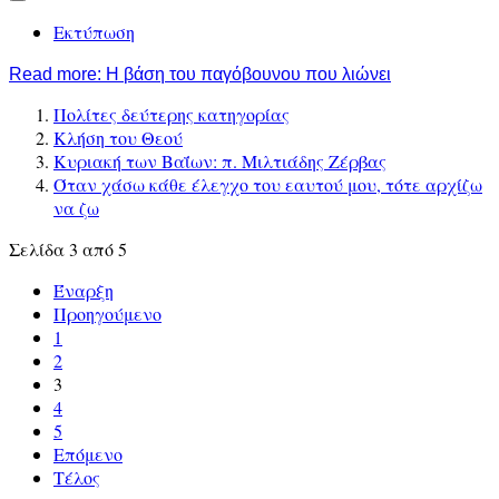
Εκτύπωση
Read more: Η βάση του παγόβουνου που λιώνει
Πολίτες δεύτερης κατηγορίας
Κλήση του Θεού
Κυριακή των Βαΐων: π. Μιλτιάδης Zέρβας
Όταν χάσω κάθε έλεγχο του εαυτού μου, τότε αρχίζω
να ζω
Σελίδα 3 από 5
Έναρξη
Προηγούμενο
1
2
3
4
5
Επόμενο
Τέλος