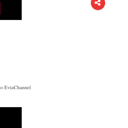
το
EviaChannel